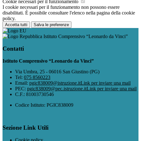
Cookie necessari per il funzionamento
I cookie necessari per il funzionamento non possono essere
disabilitati. È possibile consultare l'elenco nella pagina della cookie
policy.
Accetta tutti
Salva le preferenze
Istituto Comprensivo “Leonardo da Vinci”
Contatti
Istituto Comprensivo “Leonardo da Vinci”
Via Umbra, 25 - 06016 San Giustino (PG)
Tel:
075 8560223
Email:
pgic838009@istruzione.it
Link per inviare una mail
PEC:
pgic838009@pec.istruzione.it
Link per inviare una mail
C.F.: 81003730546
Codice Istituto: PGIC838009
Sezione Link Utili
Cookie policy