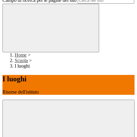
Campo di ricerca per le pagine del sito
Home
>
Scuola
>
I luoghi
I luoghi
Risorse dell'istituto