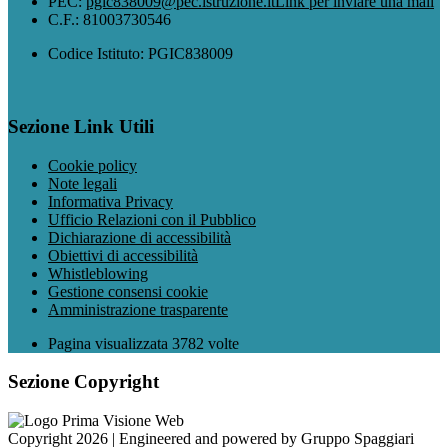
PEC:
pgic838009@pec.istruzione.it
Link per inviare una mail
C.F.: 81003730546
Codice Istituto: PGIC838009
Sezione Link Utili
Cookie policy
Note legali
Informativa Privacy
Ufficio Relazioni con il Pubblico
Dichiarazione di accessibilità
Obiettivi di accessibilità
Whistleblowing
Gestione consensi cookie
Amministrazione trasparente
Pagina visualizzata
3782
volte
Sezione Copyright
Copyright 2026 | Engineered and powered by Gruppo Spaggiari