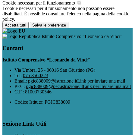
Cookie necessari per il funzionamento
I cookie necessari per il funzionamento non possono essere
disabilitati. È possibile consultare l'elenco nella pagina della cookie
policy.
Accetta tutti
Salva le preferenze
Istituto Comprensivo “Leonardo da Vinci”
Contatti
Istituto Comprensivo “Leonardo da Vinci”
Via Umbra, 25 - 06016 San Giustino (PG)
Tel:
075 8560223
Email:
pgic838009@istruzione.it
Link per inviare una mail
PEC:
pgic838009@pec.istruzione.it
Link per inviare una mail
C.F.: 81003730546
Codice Istituto: PGIC838009
Sezione Link Utili