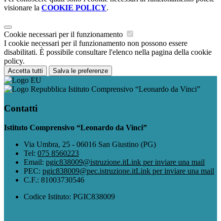
visionare la
COOKIE POLICY
.
Cookie necessari per il funzionamento
I cookie necessari per il funzionamento non possono essere
disabilitati. È possibile consultare l'elenco nella pagina della cookie
policy.
Accetta tutti
Salva le preferenze
Istituto Comprensivo “Leonardo da Vinci”
Contatti
Istituto Comprensivo “Leonardo da Vinci”
Via Umbra, 25 - 06016 San Giustino (PG)
Tel:
075 8560223
Email:
pgic838009@istruzione.it
Link per inviare una mail
PEC:
pgic838009@pec.istruzione.it
Link per inviare una mail
C.F.: 81003730546
Codice Istituto: PGIC838009