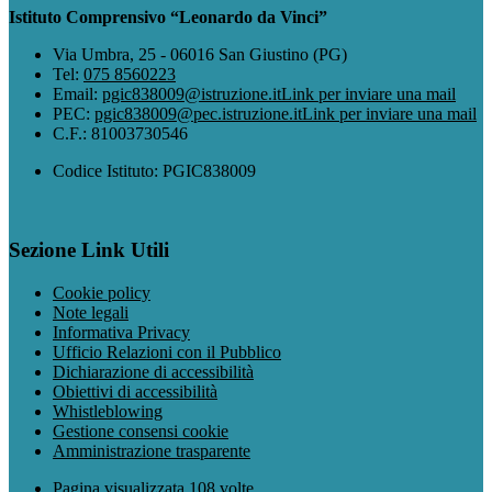
Istituto Comprensivo “Leonardo da Vinci”
Via Umbra, 25 - 06016 San Giustino (PG)
Tel:
075 8560223
Email:
pgic838009@istruzione.it
Link per inviare una mail
PEC:
pgic838009@pec.istruzione.it
Link per inviare una mail
C.F.: 81003730546
Codice Istituto: PGIC838009
Sezione Link Utili
Cookie policy
Note legali
Informativa Privacy
Ufficio Relazioni con il Pubblico
Dichiarazione di accessibilità
Obiettivi di accessibilità
Whistleblowing
Gestione consensi cookie
Amministrazione trasparente
Pagina visualizzata
108
volte