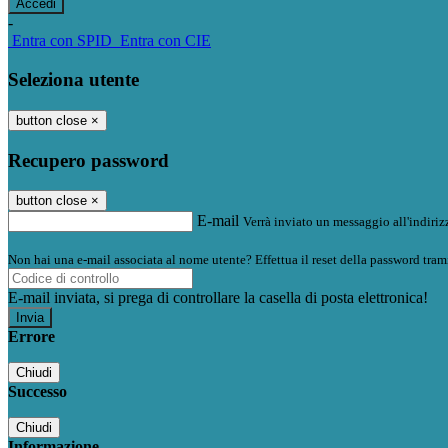
-
Entra con SPID
Entra con CIE
Seleziona utente
button close
×
Recupero password
button close
×
E-mail
Verrà inviato un messaggio all'indirizz
Non hai una e-mail associata al nome utente? Effettua il reset della password tram
E-mail inviata, si prega di controllare la casella di posta elettronica!
Errore
Chiudi
Successo
Chiudi
Informazione