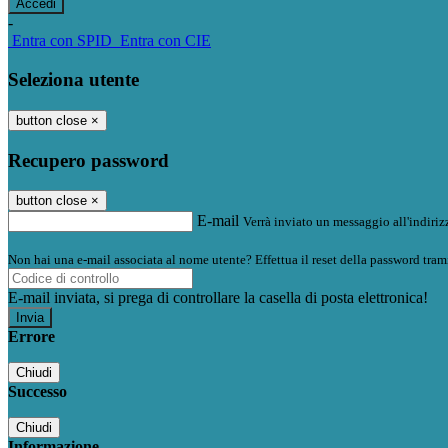
-
Entra con SPID
Entra con CIE
Seleziona utente
button close
×
Recupero password
button close
×
E-mail
Verrà inviato un messaggio all'indirizz
Non hai una e-mail associata al nome utente? Effettua il reset della password tram
E-mail inviata, si prega di controllare la casella di posta elettronica!
Errore
Chiudi
Successo
Chiudi
Informazione