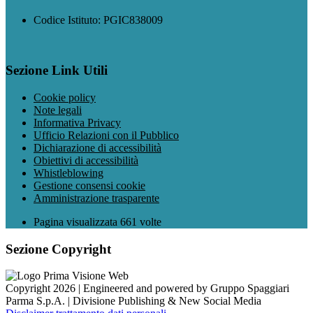
Codice Istituto: PGIC838009
Sezione Link Utili
Cookie policy
Note legali
Informativa Privacy
Ufficio Relazioni con il Pubblico
Dichiarazione di accessibilità
Obiettivi di accessibilità
Whistleblowing
Gestione consensi cookie
Amministrazione trasparente
Pagina visualizzata
661
volte
Sezione Copyright
Copyright 2026 | Engineered and powered by Gruppo Spaggiari
Parma S.p.A. | Divisione Publishing & New Social Media