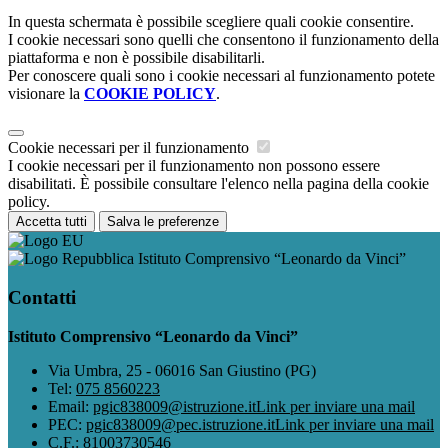
In questa schermata è possibile scegliere quali cookie consentire.
I cookie necessari sono quelli che consentono il funzionamento della
piattaforma e non è possibile disabilitarli.
Per conoscere quali sono i cookie necessari al funzionamento potete
visionare la
COOKIE POLICY
.
Cookie necessari per il funzionamento
I cookie necessari per il funzionamento non possono essere
disabilitati. È possibile consultare l'elenco nella pagina della cookie
policy.
Accetta tutti
Salva le preferenze
Istituto Comprensivo “Leonardo da Vinci”
Contatti
Istituto Comprensivo “Leonardo da Vinci”
Via Umbra, 25 - 06016 San Giustino (PG)
Tel:
075 8560223
Email:
pgic838009@istruzione.it
Link per inviare una mail
PEC:
pgic838009@pec.istruzione.it
Link per inviare una mail
C.F.: 81003730546