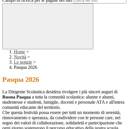
Campo di ricerca per le pagine del sito
Home
>
Novità
>
Le notizie
>
Pasqua 2026
Pasqua 2026
La Dirigente Scolastica desidera rivolgere i più sinceri auguri di
𝐁𝐮𝐨𝐧𝐚 𝐏𝐚𝐬𝐪𝐮𝐚 a tutta la comunità scolastica: alunne e alunni,
studentesse e studenti, famiglie, docenti e personale ATA e all'intera
comunità educante del territorio.
Che questa festività possa essere per tutti un momento di serenità,
rinnovamento e speranza, da condividere con le persone care, nel
segno dei valori di collaborazione, solidarietà e partecipazione che
ogni giorno sostengono il percorso educativo della nostra scuola.