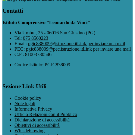
Contatti
Istituto Comprensivo “Leonardo da Vinci”
Via Umbra, 25 - 06016 San Giustino (PG)
Tel:
075 8560223
Email:
pgic838009@istruzione.it
Link per inviare una mail
PEC:
pgic838009@pec.istruzione.it
Link per inviare una mail
C.F.: 81003730546
Codice Istituto: PGIC838009
Sezione Link Utili
Cookie policy
Note legali
Informativa Privacy
Ufficio Relazioni con il Pubblico
Dichiarazione di accessibilità
Obiettivi di accessibilità
Whistleblowing