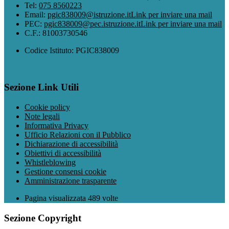
Tel:
075 8560223
Email:
pgic838009@istruzione.it
Link per inviare una mail
PEC:
pgic838009@pec.istruzione.it
Link per inviare una mail
C.F.: 81003730546
Codice Istituto: PGIC838009
Sezione Link Utili
Cookie policy
Note legali
Informativa Privacy
Ufficio Relazioni con il Pubblico
Dichiarazione di accessibilità
Obiettivi di accessibilità
Whistleblowing
Gestione consensi cookie
Amministrazione trasparente
Pagina visualizzata
489
volte
Sezione Copyright