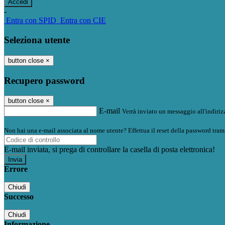
-
Entra con SPID
Entra con CIE
Seleziona utente
button close
×
Recupero password
button close
×
E-mail
Verrà inviato un messaggio all'indirizz
Non hai una e-mail associata al nome utente? Effettua il reset della password tram
E-mail inviata, si prega di controllare la casella di posta elettronica!
Errore
Chiudi
Successo
Chiudi
Informazione