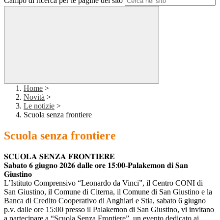
Campo di ricerca per le pagine del sito
Home
>
Novità
>
Le notizie
>
Scuola senza frontiere
Scuola senza frontiere
𝐒𝐂𝐔𝐎𝐋𝐀 𝐒𝐄𝐍𝐙𝐀 𝐅𝐑𝐎𝐍𝐓𝐈𝐄𝐑𝐄
𝐒𝐚𝐛𝐚𝐭𝐨 𝟔 𝐠𝐢𝐮𝐠𝐧𝐨 𝟐𝟎𝟐𝟔 𝐝𝐚𝐥𝐥𝐞 𝐨𝐫𝐞 𝟏𝟓:𝟎𝟎-𝐏𝐚𝐥𝐚𝐤𝐞𝐦𝐨𝐧 𝐝𝐢 𝐒𝐚𝐧
𝐆𝐢𝐮𝐬𝐭𝐢𝐧𝐨
L’Istituto Comprensivo “Leonardo da Vinci”, il Centro CONI di
San Giustino, il Comune di Citerna, il Comune di San Giustino e la
Banca di Credito Cooperativo di Anghiari e Stia, sabato 6 giugno
p.v. dalle ore 15:00 presso il Palakemon di San Giustino, vi invitano
a partecipare a “Scuola Senza Frontiere”, un evento dedicato ai