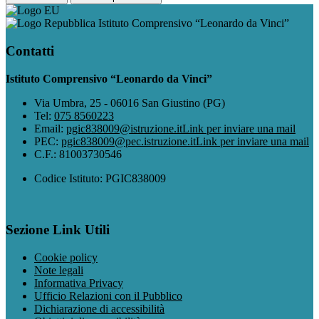
Istituto Comprensivo “Leonardo da Vinci”
Contatti
Istituto Comprensivo “Leonardo da Vinci”
Via Umbra, 25 - 06016 San Giustino (PG)
Tel:
075 8560223
Email:
pgic838009@istruzione.it
Link per inviare una mail
PEC:
pgic838009@pec.istruzione.it
Link per inviare una mail
C.F.: 81003730546
Codice Istituto: PGIC838009
Sezione Link Utili
Cookie policy
Note legali
Informativa Privacy
Ufficio Relazioni con il Pubblico
Dichiarazione di accessibilità