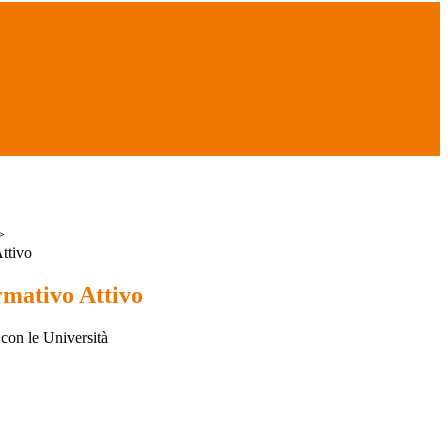
>
ttivo
rmativo Attivo
 con le Università