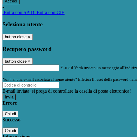
-
Entra con SPID
Entra con CIE
Seleziona utente
button close
×
Recupero password
button close
×
E-mail
Verrà inviato un messaggio all'indirizz
Non hai una e-mail associata al nome utente? Effettua il reset della password tram
E-mail inviata, si prega di controllare la casella di posta elettronica!
Errore
Chiudi
Successo
Chiudi
Informazione