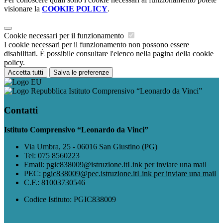
visionare la
COOKIE POLICY
.
Cookie necessari per il funzionamento
I cookie necessari per il funzionamento non possono essere
disabilitati. È possibile consultare l'elenco nella pagina della cookie
policy.
Accetta tutti
Salva le preferenze
Istituto Comprensivo “Leonardo da Vinci”
Contatti
Istituto Comprensivo “Leonardo da Vinci”
Via Umbra, 25 - 06016 San Giustino (PG)
Tel:
075 8560223
Email:
pgic838009@istruzione.it
Link per inviare una mail
PEC:
pgic838009@pec.istruzione.it
Link per inviare una mail
C.F.: 81003730546
Codice Istituto: PGIC838009