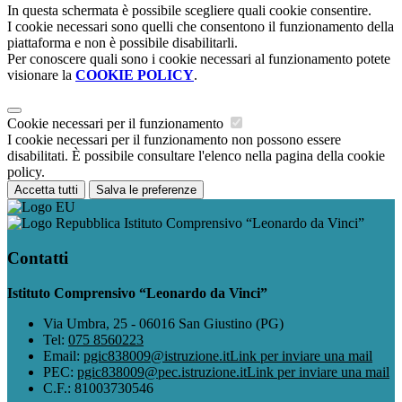
In questa schermata è possibile scegliere quali cookie consentire.
I cookie necessari sono quelli che consentono il funzionamento della
piattaforma e non è possibile disabilitarli.
Per conoscere quali sono i cookie necessari al funzionamento potete
visionare la
COOKIE POLICY
.
Cookie necessari per il funzionamento
I cookie necessari per il funzionamento non possono essere
disabilitati. È possibile consultare l'elenco nella pagina della cookie
policy.
Accetta tutti
Salva le preferenze
Istituto Comprensivo “Leonardo da Vinci”
Contatti
Istituto Comprensivo “Leonardo da Vinci”
Via Umbra, 25 - 06016 San Giustino (PG)
Tel:
075 8560223
Email:
pgic838009@istruzione.it
Link per inviare una mail
PEC:
pgic838009@pec.istruzione.it
Link per inviare una mail
C.F.: 81003730546