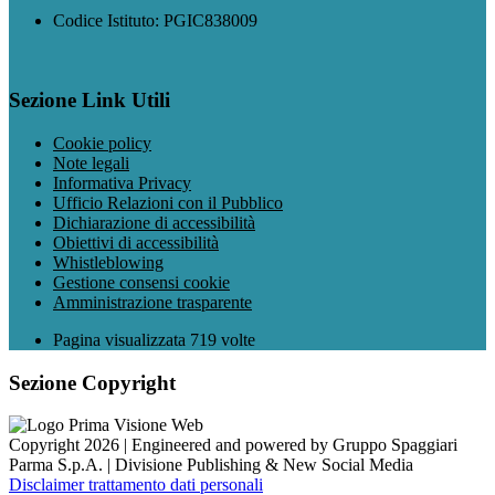
Codice Istituto: PGIC838009
Sezione Link Utili
Cookie policy
Note legali
Informativa Privacy
Ufficio Relazioni con il Pubblico
Dichiarazione di accessibilità
Obiettivi di accessibilità
Whistleblowing
Gestione consensi cookie
Amministrazione trasparente
Pagina visualizzata
719
volte
Sezione Copyright
Copyright 2026 | Engineered and powered by Gruppo Spaggiari
Parma S.p.A. | Divisione Publishing & New Social Media
Disclaimer trattamento dati personali