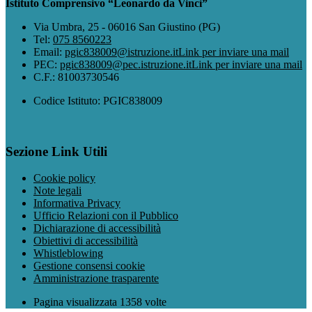
Istituto Comprensivo “Leonardo da Vinci”
Via Umbra, 25 - 06016 San Giustino (PG)
Tel:
075 8560223
Email:
pgic838009@istruzione.it
Link per inviare una mail
PEC:
pgic838009@pec.istruzione.it
Link per inviare una mail
C.F.: 81003730546
Codice Istituto: PGIC838009
Sezione Link Utili
Cookie policy
Note legali
Informativa Privacy
Ufficio Relazioni con il Pubblico
Dichiarazione di accessibilità
Obiettivi di accessibilità
Whistleblowing
Gestione consensi cookie
Amministrazione trasparente
Pagina visualizzata
1358
volte