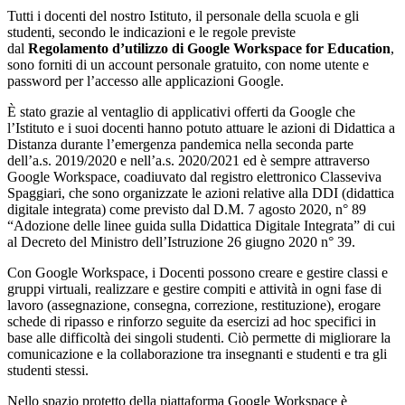
Tutti i docenti del nostro Istituto, il personale della scuola e gli
studenti, secondo le indicazioni e le regole previste
dal
Regolamento d’utilizzo di Google Workspace for Education
,
sono forniti di un account personale gratuito, con nome utente e
password per l’accesso alle applicazioni Google.
È stato grazie al ventaglio di applicativi offerti da Google che
l’Istituto e i suoi docenti hanno potuto attuare le azioni di Didattica a
Distanza durante l’emergenza pandemica nella seconda parte
dell’a.s. 2019/2020 e nell’a.s. 2020/2021 ed è sempre attraverso
Google Workspace, coadiuvato dal registro elettronico Classeviva
Spaggiari, che sono organizzate le azioni relative alla DDI (didattica
digitale integrata) come previsto dal D.M. 7 agosto 2020, n° 89
“Adozione delle linee guida sulla Didattica Digitale Integrata” di cui
al Decreto del Ministro dell’Istruzione 26 giugno 2020 n° 39.
Con Google Workspace, i Docenti possono creare e gestire classi e
gruppi virtuali, realizzare e gestire compiti e attività in ogni fase di
lavoro (assegnazione, consegna, correzione, restituzione), erogare
schede di ripasso e rinforzo seguite da esercizi ad hoc specifici in
base alle difficoltà dei singoli studenti. Ciò permette di migliorare la
comunicazione e la collaborazione tra insegnanti e studenti e tra gli
studenti stessi.
Nello spazio protetto della piattaforma Google Workspace è