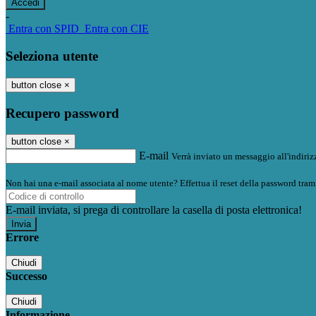
-
Entra con SPID
Entra con CIE
Seleziona utente
button close
×
Recupero password
button close
×
E-mail
Verrà inviato un messaggio all'indirizz
Non hai una e-mail associata al nome utente? Effettua il reset della password tram
E-mail inviata, si prega di controllare la casella di posta elettronica!
Errore
Chiudi
Successo
Chiudi
Informazione