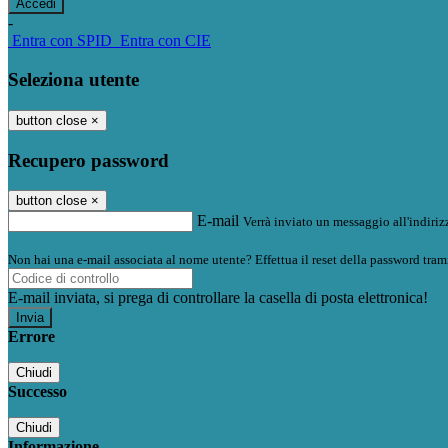
-
Entra con SPID
Entra con CIE
Seleziona utente
button close
×
Recupero password
button close
×
E-mail
Verrà inviato un messaggio all'indirizz
Non hai una e-mail associata al nome utente? Effettua il reset della password tram
E-mail inviata, si prega di controllare la casella di posta elettronica!
Errore
Chiudi
Successo
Chiudi
Informazione