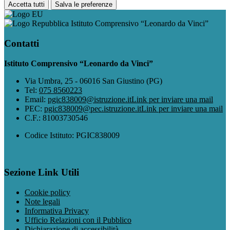
Accetta tutti
Salva le preferenze
Istituto Comprensivo “Leonardo da Vinci”
Contatti
Istituto Comprensivo “Leonardo da Vinci”
Via Umbra, 25 - 06016 San Giustino (PG)
Tel:
075 8560223
Email:
pgic838009@istruzione.it
Link per inviare una mail
PEC:
pgic838009@pec.istruzione.it
Link per inviare una mail
C.F.: 81003730546
Codice Istituto: PGIC838009
Sezione Link Utili
Cookie policy
Note legali
Informativa Privacy
Ufficio Relazioni con il Pubblico
Dichiarazione di accessibilità