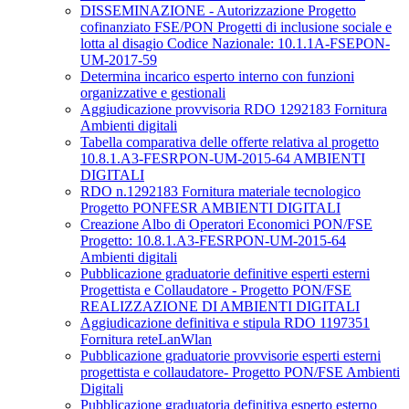
DISSEMINAZIONE - Autorizzazione Progetto
cofinanziato FSE/PON Progetti di inclusione sociale e
lotta al disagio Codice Nazionale: 10.1.1A-FSEPON-
UM-2017-59
Determina incarico esperto interno con funzioni
organizzative e gestionali
Aggiudicazione provvisoria RDO 1292183 Fornitura
Ambienti digitali
Tabella comparativa delle offerte relativa al progetto
10.8.1.A3-FESRPON-UM-2015-64 AMBIENTI
DIGITALI
RDO n.1292183 Fornitura materiale tecnologico
Progetto PONFESR AMBIENTI DIGITALI
Creazione Albo di Operatori Economici PON/FSE
Progetto: 10.8.1.A3-FESRPON-UM-2015-64
Ambienti digitali
Pubblicazione graduatorie definitive esperti esterni
Progettista e Collaudatore - Progetto PON/FSE
REALIZZAZIONE DI AMBIENTI DIGITALI
Aggiudicazione definitiva e stipula RDO 1197351
Fornitura reteLanWlan
Pubblicazione graduatorie provvisorie esperti esterni
progettista e collaudatore- Progetto PON/FSE Ambienti
Digitali
Pubblicazione graduatoria definitiva esperto esterno