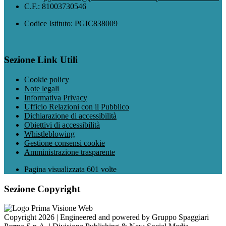
C.F.: 81003730546
Codice Istituto: PGIC838009
Sezione Link Utili
Cookie policy
Note legali
Informativa Privacy
Ufficio Relazioni con il Pubblico
Dichiarazione di accessibilità
Obiettivi di accessibilità
Whistleblowing
Gestione consensi cookie
Amministrazione trasparente
Pagina visualizzata
601
volte
Sezione Copyright
Copyright 2026 | Engineered and powered by Gruppo Spaggiari