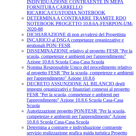
INDIVIDUAZIONE CONTRAENTE IN MEPA
FORNITURA CARRELLO
RICARICA/CUSTODIA NOTEBOOK
DETERMINA A CONTRARRE TRAMITE RDO
NOTEBOOK PROGETTO 10.8.6A-FESRPON-UM-
2020-88
DICHIARAZIONE di non avvalersi del Progettista
INCARICO al DSGA competanze organizzative e
gestionali PON/ FESR
DISSEMINAZIONE relativo al progetto FESR ''Per la
scuola, competenze e ambienti per l'apprendimento''
Azione 10.8.6 Scuola Casa-Casa Scuola
Nomina Responsabile Unico del procedimento relativo
al progetto FESR ''Per la scuola, competenze e ambienti
per l'apprendimento'' Azione 10.8.6
DECRETO ASSUNZIONE AL BILANCIO degli
impegni organizzativi e finanziari connessi al progetto
FESR ''Per la scuola, competenze e ambienti per
l'apprendimento'' Azione 10.8.6 Scuola Casa-Casa
Scuola
Autorizzazione progetto PON/FESR ''Per la scuola,
competenze e ambienti per l'apprendimento'' Azione
10.8.6 Scuola Casa-Casa Scuola
Determina a contrarre e individuazione contraente
servizio realizzazione grafica guida turistica Progetto