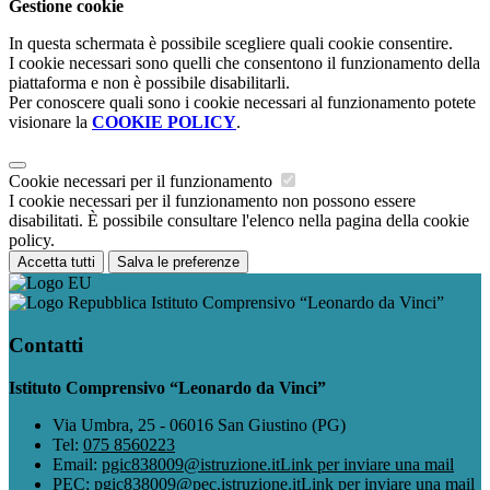
Gestione cookie
In questa schermata è possibile scegliere quali cookie consentire.
I cookie necessari sono quelli che consentono il funzionamento della
piattaforma e non è possibile disabilitarli.
Per conoscere quali sono i cookie necessari al funzionamento potete
visionare la
COOKIE POLICY
.
Cookie necessari per il funzionamento
I cookie necessari per il funzionamento non possono essere
disabilitati. È possibile consultare l'elenco nella pagina della cookie
policy.
Accetta tutti
Salva le preferenze
Istituto Comprensivo “Leonardo da Vinci”
Contatti
Istituto Comprensivo “Leonardo da Vinci”
Via Umbra, 25 - 06016 San Giustino (PG)
Tel:
075 8560223
Email:
pgic838009@istruzione.it
Link per inviare una mail
PEC:
pgic838009@pec.istruzione.it
Link per inviare una mail