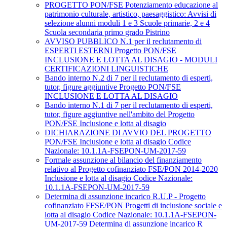
PROGETTO PON/FSE Potenziamento educazione al
patrimonio culturale, artistico, paesaggistico: Avvisi di
selezione alunni moduli 1 e 3 Scuole primarie, 2 e 4
Scuola secondaria primo grado Pistrino
AVVISO PUBBLICO N.1 per il reclutamento di
ESPERTI ESTERNI Progetto PON/FSE
INCLUSIONE E LOTTA AL DISAGIO - MODULI
CERTIFICAZIONI LINGUISTICHE
Bando interno N.2 di 7 per il reclutamento di esperti,
tutor, figure aggiuntive Progetto PON/FSE
INCLUSIONE E LOTTA AL DISAGIO
Bando interno N.1 di 7 per il reclutamento di esperti,
tutor, figure aggiuntive nell'ambito del Progetto
PON/FSE Inclusione e lotta al disagio
DICHIARAZIONE DI AVVIO DEL PROGETTO
PON/FSE Inclusione e lotta al disagio Codice
Nazionale: 10.1.1A-FSEPON-UM-2017-59
Formale assunzione al bilancio del finanziamento
relativo al Progetto cofinanziato FSE/PON 2014-2020
Inclusione e lotta al disagio Codice Nazionale:
10.1.1A-FSEPON-UM-2017-59
Determina di assunzione incarico R.U.P - Progetto
cofinanziato FFSE/PON Progetti di inclusione sociale e
lotta al disagio Codice Nazionale: 10.1.1A-FSEPON-
UM-2017-59 Determina di assunzione incarico R