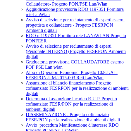
Collaudatore- Progetto PON/FSE Lan/Wlan
Aggiudicazione provvisoria RDO 1197351 Fornitura
reteLanWlan
Avviso di selezione per reclutamento di esperti esterni
progettista e collaudatore - Progetto FESRPON
Ambienti digitali
RDO n.1197351 Fornitura rete LAN/WLAN Progetto
PONFESR
Avviso di selezione per reclutamento di esperti
(Personale INTERNO) Progetto FESRPON Ambienti
digitali
Graduatoria provvisoria COLLAUDATORE esterno
POF FSE Lan wlan
Albo di Operatori Economici Progetto 10.8.1.A1-
FESRPON-UM-2015-003 Reti Lan/Wlan
Assunzione al bilancio finanziamento Progetto
cofinanziato FESRPON per la realizzazione di ambienti
digitali
Determina di assunzione incarico R.U.P. Progetto
cofinanziato FESR/PON per la realizzazione di
ambienti digitali
DISSEMINAZIONE - Progetto cofinanziato
FESR/PON per la realizzazione di ambienti digitali
Avvio_procedura Manifestazione d'interesse RDO
Progetto PONFSE LanWlan