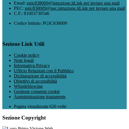
Email:
pgic838009@istruzione.it
Link per inviare una mail
PEC:
pgic838009@pec.istruzione.it
Link per inviare una mail
C.F.: 81003730546
Codice Istituto: PGIC838009
Sezione Link Utili
Cookie policy
Note legali
Informativa Privacy
Ufficio Relazioni con il Pubblico
Dichiarazione di accessibilità
Obiettivi di accessibilità
Whistleblowing
Gestione consensi cookie
Amministrazione trasparente
Pagina visualizzata
626
volte
Sezione Copyright