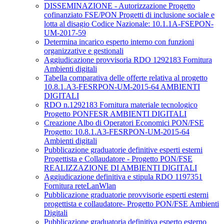
DISSEMINAZIONE - Autorizzazione Progetto
cofinanziato FSE/PON Progetti di inclusione sociale e
lotta al disagio Codice Nazionale: 10.1.1A-FSEPON-
UM-2017-59
Determina incarico esperto interno con funzioni
organizzative e gestionali
Aggiudicazione provvisoria RDO 1292183 Fornitura
Ambienti digitali
Tabella comparativa delle offerte relativa al progetto
10.8.1.A3-FESRPON-UM-2015-64 AMBIENTI
DIGITALI
RDO n.1292183 Fornitura materiale tecnologico
Progetto PONFESR AMBIENTI DIGITALI
Creazione Albo di Operatori Economici PON/FSE
Progetto: 10.8.1.A3-FESRPON-UM-2015-64
Ambienti digitali
Pubblicazione graduatorie definitive esperti esterni
Progettista e Collaudatore - Progetto PON/FSE
REALIZZAZIONE DI AMBIENTI DIGITALI
Aggiudicazione definitiva e stipula RDO 1197351
Fornitura reteLanWlan
Pubblicazione graduatorie provvisorie esperti esterni
progettista e collaudatore- Progetto PON/FSE Ambienti
Digitali
Pubblicazione graduatoria definitiva esperto esterno