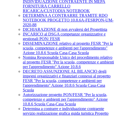
INDIVIDUAZIONE CONTRAENTE IN MEPA
FORNITURA CARRELLO
RICARICA/CUSTODIA NOTEBOOK
DETERMINA A CONTRARRE TRAMITE RDO
NOTEBOOK PROGETTO 10.8.6A-FESRPON-UM-
2020-88
DICHIARAZIONE di non avvalersi del Progettista
INCARICO al DSGA competanze organizzative e
gestionali PON/ FESR
DISSEMINAZIONE relativo al progetto FESR ''Per la
scuola, competenze e ambienti per l'apprendimento''
Azione 10.8.6 Scuola Casa-Casa Scuola
Nomina Responsabile Unico del procedimento relativo
al progetto FESR ''Per la scuola, competenze e ambienti
per l'apprendimento'' Azione 10.8.6
DECRETO ASSUNZIONE AL BILANCIO degli
impegni organizzativi e finanziari connessi al progetto
FESR ''Per la scuola, competenze e ambienti per
l'apprendimento'' Azione 10.8.6 Scuola Casa-Casa
Scuola
Autorizzazione progetto PON/FESR ''Per la scuola,
competenze e ambienti per l'apprendimento'' Azione
10.8.6 Scuola Casa-Casa Scuola
Determina a contrarre e individuazione contraente
servizio realizzazione grafica guida turistica Progetto