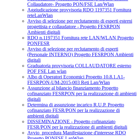
Collaudatore- Progetto PON/FSE Lan/Wlan
Aggiudicazione provvisoria RDO 1197351 Fornitura
reteLanWlan
Avviso di selezione per reclutamento di esperti esterni
progettista e collaudatore - Progetto FESRPON
Ambienti digitali
RDO n.1197351 Fornitura rete LAN/WLAN Progetto
PONFESR
Avviso di selezione per reclutamento di esperti
(Personale INTERNO) Progetto FESRPON Ambienti
digitali
Graduatoria provvisoria COLLAUDATORE esterno
POF FSE Lan wlan
Albo di Operatori Economici Progetto 10.8.1.A1-
FESRPON-UM-2015-003 Reti Lan/Wlan
Assunzione al bilancio finanziamento Progetto
cofinanziato FESRPON per la realizzazione di ambienti
digitali
Determina di assunzione incarico R.U.P. Progetto
cofinanziato FESR/PON per la realizzazione di
ambienti digitali
DISSEMINAZIONE - Progetto cofinanziato
FESR/PON per la realizzazione di ambienti digitali
Avvio_procedura Manifestazione d'interesse RDO
Progetto PONFSE LanWlan