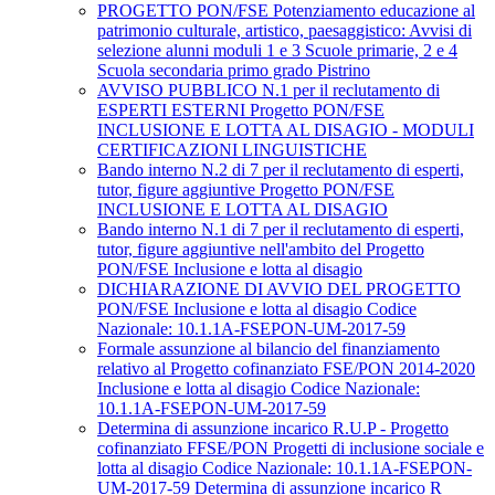
PROGETTO PON/FSE Potenziamento educazione al
patrimonio culturale, artistico, paesaggistico: Avvisi di
selezione alunni moduli 1 e 3 Scuole primarie, 2 e 4
Scuola secondaria primo grado Pistrino
AVVISO PUBBLICO N.1 per il reclutamento di
ESPERTI ESTERNI Progetto PON/FSE
INCLUSIONE E LOTTA AL DISAGIO - MODULI
CERTIFICAZIONI LINGUISTICHE
Bando interno N.2 di 7 per il reclutamento di esperti,
tutor, figure aggiuntive Progetto PON/FSE
INCLUSIONE E LOTTA AL DISAGIO
Bando interno N.1 di 7 per il reclutamento di esperti,
tutor, figure aggiuntive nell'ambito del Progetto
PON/FSE Inclusione e lotta al disagio
DICHIARAZIONE DI AVVIO DEL PROGETTO
PON/FSE Inclusione e lotta al disagio Codice
Nazionale: 10.1.1A-FSEPON-UM-2017-59
Formale assunzione al bilancio del finanziamento
relativo al Progetto cofinanziato FSE/PON 2014-2020
Inclusione e lotta al disagio Codice Nazionale:
10.1.1A-FSEPON-UM-2017-59
Determina di assunzione incarico R.U.P - Progetto
cofinanziato FFSE/PON Progetti di inclusione sociale e
lotta al disagio Codice Nazionale: 10.1.1A-FSEPON-
UM-2017-59 Determina di assunzione incarico R