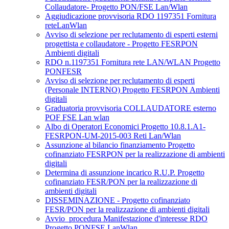
Collaudatore- Progetto PON/FSE Lan/Wlan
Aggiudicazione provvisoria RDO 1197351 Fornitura
reteLanWlan
Avviso di selezione per reclutamento di esperti esterni
progettista e collaudatore - Progetto FESRPON
Ambienti digitali
RDO n.1197351 Fornitura rete LAN/WLAN Progetto
PONFESR
Avviso di selezione per reclutamento di esperti
(Personale INTERNO) Progetto FESRPON Ambienti
digitali
Graduatoria provvisoria COLLAUDATORE esterno
POF FSE Lan wlan
Albo di Operatori Economici Progetto 10.8.1.A1-
FESRPON-UM-2015-003 Reti Lan/Wlan
Assunzione al bilancio finanziamento Progetto
cofinanziato FESRPON per la realizzazione di ambienti
digitali
Determina di assunzione incarico R.U.P. Progetto
cofinanziato FESR/PON per la realizzazione di
ambienti digitali
DISSEMINAZIONE - Progetto cofinanziato
FESR/PON per la realizzazione di ambienti digitali
Avvio_procedura Manifestazione d'interesse RDO
Progetto PONFSE LanWlan