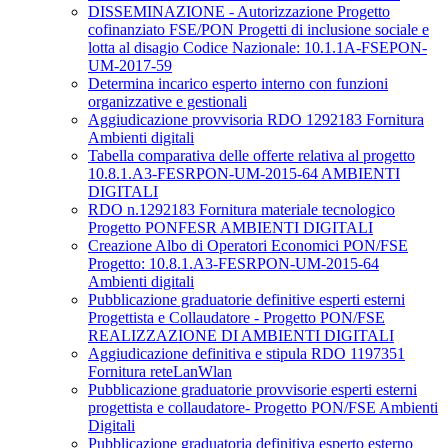
DISSEMINAZIONE - Autorizzazione Progetto
cofinanziato FSE/PON Progetti di inclusione sociale e
lotta al disagio Codice Nazionale: 10.1.1A-FSEPON-
UM-2017-59
Determina incarico esperto interno con funzioni
organizzative e gestionali
Aggiudicazione provvisoria RDO 1292183 Fornitura
Ambienti digitali
Tabella comparativa delle offerte relativa al progetto
10.8.1.A3-FESRPON-UM-2015-64 AMBIENTI
DIGITALI
RDO n.1292183 Fornitura materiale tecnologico
Progetto PONFESR AMBIENTI DIGITALI
Creazione Albo di Operatori Economici PON/FSE
Progetto: 10.8.1.A3-FESRPON-UM-2015-64
Ambienti digitali
Pubblicazione graduatorie definitive esperti esterni
Progettista e Collaudatore - Progetto PON/FSE
REALIZZAZIONE DI AMBIENTI DIGITALI
Aggiudicazione definitiva e stipula RDO 1197351
Fornitura reteLanWlan
Pubblicazione graduatorie provvisorie esperti esterni
progettista e collaudatore- Progetto PON/FSE Ambienti
Digitali
Pubblicazione graduatoria definitiva esperto esterno