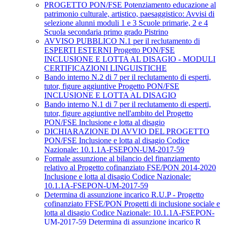
PROGETTO PON/FSE Potenziamento educazione al
patrimonio culturale, artistico, paesaggistico: Avvisi di
selezione alunni moduli 1 e 3 Scuole primarie, 2 e 4
Scuola secondaria primo grado Pistrino
AVVISO PUBBLICO N.1 per il reclutamento di
ESPERTI ESTERNI Progetto PON/FSE
INCLUSIONE E LOTTA AL DISAGIO - MODULI
CERTIFICAZIONI LINGUISTICHE
Bando interno N.2 di 7 per il reclutamento di esperti,
tutor, figure aggiuntive Progetto PON/FSE
INCLUSIONE E LOTTA AL DISAGIO
Bando interno N.1 di 7 per il reclutamento di esperti,
tutor, figure aggiuntive nell'ambito del Progetto
PON/FSE Inclusione e lotta al disagio
DICHIARAZIONE DI AVVIO DEL PROGETTO
PON/FSE Inclusione e lotta al disagio Codice
Nazionale: 10.1.1A-FSEPON-UM-2017-59
Formale assunzione al bilancio del finanziamento
relativo al Progetto cofinanziato FSE/PON 2014-2020
Inclusione e lotta al disagio Codice Nazionale:
10.1.1A-FSEPON-UM-2017-59
Determina di assunzione incarico R.U.P - Progetto
cofinanziato FFSE/PON Progetti di inclusione sociale e
lotta al disagio Codice Nazionale: 10.1.1A-FSEPON-
UM-2017-59 Determina di assunzione incarico R