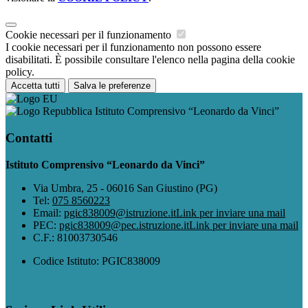
Cookie necessari per il funzionamento
I cookie necessari per il funzionamento non possono essere
disabilitati. È possibile consultare l'elenco nella pagina della cookie
policy.
Accetta tutti
Salva le preferenze
Istituto Comprensivo “Leonardo da Vinci”
Contatti
Istituto Comprensivo “Leonardo da Vinci”
Via Umbra, 25 - 06016 San Giustino (PG)
Tel:
075 8560223
Email:
pgic838009@istruzione.it
Link per inviare una mail
PEC:
pgic838009@pec.istruzione.it
Link per inviare una mail
C.F.: 81003730546
Codice Istituto: PGIC838009