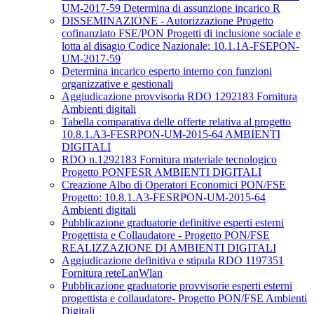
UM-2017-59 Determina di assunzione incarico R
DISSEMINAZIONE - Autorizzazione Progetto
cofinanziato FSE/PON Progetti di inclusione sociale e
lotta al disagio Codice Nazionale: 10.1.1A-FSEPON-
UM-2017-59
Determina incarico esperto interno con funzioni
organizzative e gestionali
Aggiudicazione provvisoria RDO 1292183 Fornitura
Ambienti digitali
Tabella comparativa delle offerte relativa al progetto
10.8.1.A3-FESRPON-UM-2015-64 AMBIENTI
DIGITALI
RDO n.1292183 Fornitura materiale tecnologico
Progetto PONFESR AMBIENTI DIGITALI
Creazione Albo di Operatori Economici PON/FSE
Progetto: 10.8.1.A3-FESRPON-UM-2015-64
Ambienti digitali
Pubblicazione graduatorie definitive esperti esterni
Progettista e Collaudatore - Progetto PON/FSE
REALIZZAZIONE DI AMBIENTI DIGITALI
Aggiudicazione definitiva e stipula RDO 1197351
Fornitura reteLanWlan
Pubblicazione graduatorie provvisorie esperti esterni
progettista e collaudatore- Progetto PON/FSE Ambienti
Digitali