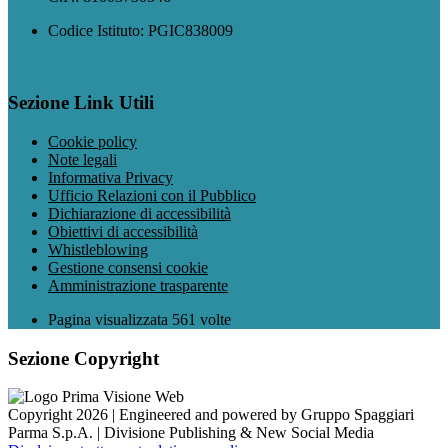
Codice Istituto: PGIC838009
Sezione Link Utili
Cookie policy
Note legali
Informativa Privacy
Ufficio Relazioni con il Pubblico
Dichiarazione di accessibilità
Obiettivi di accessibilità
Whistleblowing
Gestione consensi cookie
Amministrazione trasparente
Pagina visualizzata
561
volte
Sezione Copyright
Copyright 2026 | Engineered and powered by Gruppo Spaggiari
Parma S.p.A. | Divisione Publishing & New Social Media