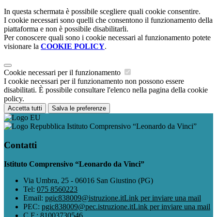
In questa schermata è possibile scegliere quali cookie consentire.
I cookie necessari sono quelli che consentono il funzionamento della
piattaforma e non è possibile disabilitarli.
Per conoscere quali sono i cookie necessari al funzionamento potete
visionare la
COOKIE POLICY
.
Cookie necessari per il funzionamento
I cookie necessari per il funzionamento non possono essere
disabilitati. È possibile consultare l'elenco nella pagina della cookie
policy.
Accetta tutti
Salva le preferenze
Istituto Comprensivo “Leonardo da Vinci”
Contatti
Istituto Comprensivo “Leonardo da Vinci”
Via Umbra, 25 - 06016 San Giustino (PG)
Tel:
075 8560223
Email:
pgic838009@istruzione.it
Link per inviare una mail
PEC:
pgic838009@pec.istruzione.it
Link per inviare una mail
C.F.: 81003730546