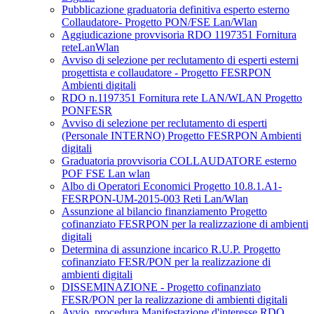
Pubblicazione graduatoria definitiva esperto esterno
Collaudatore- Progetto PON/FSE Lan/Wlan
Aggiudicazione provvisoria RDO 1197351 Fornitura
reteLanWlan
Avviso di selezione per reclutamento di esperti esterni
progettista e collaudatore - Progetto FESRPON
Ambienti digitali
RDO n.1197351 Fornitura rete LAN/WLAN Progetto
PONFESR
Avviso di selezione per reclutamento di esperti
(Personale INTERNO) Progetto FESRPON Ambienti
digitali
Graduatoria provvisoria COLLAUDATORE esterno
POF FSE Lan wlan
Albo di Operatori Economici Progetto 10.8.1.A1-
FESRPON-UM-2015-003 Reti Lan/Wlan
Assunzione al bilancio finanziamento Progetto
cofinanziato FESRPON per la realizzazione di ambienti
digitali
Determina di assunzione incarico R.U.P. Progetto
cofinanziato FESR/PON per la realizzazione di
ambienti digitali
DISSEMINAZIONE - Progetto cofinanziato
FESR/PON per la realizzazione di ambienti digitali
Avvio_procedura Manifestazione d'interesse RDO