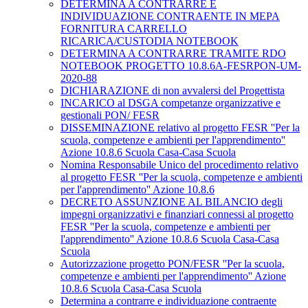
DETERMINA A CONTRARRE E
INDIVIDUAZIONE CONTRAENTE IN MEPA
FORNITURA CARRELLO
RICARICA/CUSTODIA NOTEBOOK
DETERMINA A CONTRARRE TRAMITE RDO
NOTEBOOK PROGETTO 10.8.6A-FESRPON-UM-
2020-88
DICHIARAZIONE di non avvalersi del Progettista
INCARICO al DSGA competanze organizzative e
gestionali PON/ FESR
DISSEMINAZIONE relativo al progetto FESR ''Per la
scuola, competenze e ambienti per l'apprendimento''
Azione 10.8.6 Scuola Casa-Casa Scuola
Nomina Responsabile Unico del procedimento relativo
al progetto FESR ''Per la scuola, competenze e ambienti
per l'apprendimento'' Azione 10.8.6
DECRETO ASSUNZIONE AL BILANCIO degli
impegni organizzativi e finanziari connessi al progetto
FESR ''Per la scuola, competenze e ambienti per
l'apprendimento'' Azione 10.8.6 Scuola Casa-Casa
Scuola
Autorizzazione progetto PON/FESR ''Per la scuola,
competenze e ambienti per l'apprendimento'' Azione
10.8.6 Scuola Casa-Casa Scuola
Determina a contrarre e individuazione contraente