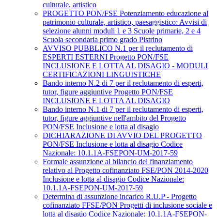
culturale, artistico
PROGETTO PON/FSE Potenziamento educazione al
patrimonio culturale, artistico, paesaggistico: Avvisi di
selezione alunni moduli 1 e 3 Scuole primarie, 2 e 4
Scuola secondaria primo grado Pistrino
AVVISO PUBBLICO N.1 per il reclutamento di
ESPERTI ESTERNI Progetto PON/FSE
INCLUSIONE E LOTTA AL DISAGIO - MODULI
CERTIFICAZIONI LINGUISTICHE
Bando interno N.2 di 7 per il reclutamento di esperti,
tutor, figure aggiuntive Progetto PON/FSE
INCLUSIONE E LOTTA AL DISAGIO
Bando interno N.1 di 7 per il reclutamento di esperti,
tutor, figure aggiuntive nell'ambito del Progetto
PON/FSE Inclusione e lotta al disagio
DICHIARAZIONE DI AVVIO DEL PROGETTO
PON/FSE Inclusione e lotta al disagio Codice
Nazionale: 10.1.1A-FSEPON-UM-2017-59
Formale assunzione al bilancio del finanziamento
relativo al Progetto cofinanziato FSE/PON 2014-2020
Inclusione e lotta al disagio Codice Nazionale:
10.1.1A-FSEPON-UM-2017-59
Determina di assunzione incarico R.U.P - Progetto
cofinanziato FFSE/PON Progetti di inclusione sociale e
lotta al disagio Codice Nazionale: 10.1.1A-FSEPON-