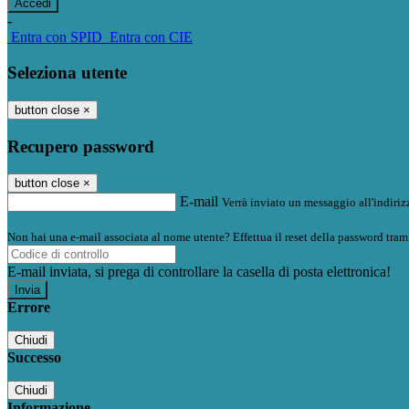
-
Entra con SPID
Entra con CIE
Seleziona utente
button close
×
Recupero password
button close
×
E-mail
Verrà inviato un messaggio all'indirizz
Non hai una e-mail associata al nome utente? Effettua il reset della password tram
E-mail inviata, si prega di controllare la casella di posta elettronica!
Errore
Chiudi
Successo
Chiudi
Informazione