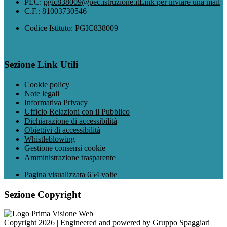
PEC:
pgic838009@pec.istruzione.it
Link per inviare una mail
C.F.: 81003730546
Codice Istituto: PGIC838009
Sezione Link Utili
Cookie policy
Note legali
Informativa Privacy
Ufficio Relazioni con il Pubblico
Dichiarazione di accessibilità
Obiettivi di accessibilità
Whistleblowing
Gestione consensi cookie
Amministrazione trasparente
Pagina visualizzata
654
volte
Sezione Copyright
Copyright 2026 | Engineered and powered by Gruppo Spaggiari