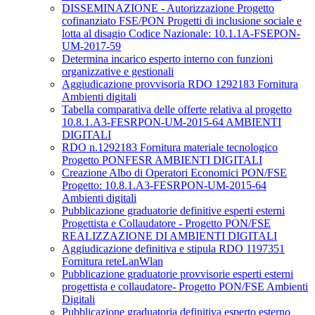
DISSEMINAZIONE - Autorizzazione Progetto
cofinanziato FSE/PON Progetti di inclusione sociale e
lotta al disagio Codice Nazionale: 10.1.1A-FSEPON-
UM-2017-59
Determina incarico esperto interno con funzioni
organizzative e gestionali
Aggiudicazione provvisoria RDO 1292183 Fornitura
Ambienti digitali
Tabella comparativa delle offerte relativa al progetto
10.8.1.A3-FESRPON-UM-2015-64 AMBIENTI
DIGITALI
RDO n.1292183 Fornitura materiale tecnologico
Progetto PONFESR AMBIENTI DIGITALI
Creazione Albo di Operatori Economici PON/FSE
Progetto: 10.8.1.A3-FESRPON-UM-2015-64
Ambienti digitali
Pubblicazione graduatorie definitive esperti esterni
Progettista e Collaudatore - Progetto PON/FSE
REALIZZAZIONE DI AMBIENTI DIGITALI
Aggiudicazione definitiva e stipula RDO 1197351
Fornitura reteLanWlan
Pubblicazione graduatorie provvisorie esperti esterni
progettista e collaudatore- Progetto PON/FSE Ambienti
Digitali
Pubblicazione graduatoria definitiva esperto esterno