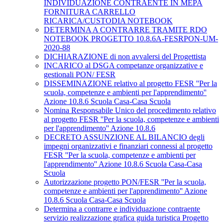
INDIVIDUAZIONE CONTRAENTE IN MEPA
FORNITURA CARRELLO
RICARICA/CUSTODIA NOTEBOOK
DETERMINA A CONTRARRE TRAMITE RDO
NOTEBOOK PROGETTO 10.8.6A-FESRPON-UM-
2020-88
DICHIARAZIONE di non avvalersi del Progettista
INCARICO al DSGA competanze organizzative e
gestionali PON/ FESR
DISSEMINAZIONE relativo al progetto FESR ''Per la
scuola, competenze e ambienti per l'apprendimento''
Azione 10.8.6 Scuola Casa-Casa Scuola
Nomina Responsabile Unico del procedimento relativo
al progetto FESR ''Per la scuola, competenze e ambienti
per l'apprendimento'' Azione 10.8.6
DECRETO ASSUNZIONE AL BILANCIO degli
impegni organizzativi e finanziari connessi al progetto
FESR ''Per la scuola, competenze e ambienti per
l'apprendimento'' Azione 10.8.6 Scuola Casa-Casa
Scuola
Autorizzazione progetto PON/FESR ''Per la scuola,
competenze e ambienti per l'apprendimento'' Azione
10.8.6 Scuola Casa-Casa Scuola
Determina a contrarre e individuazione contraente
servizio realizzazione grafica guida turistica Progetto