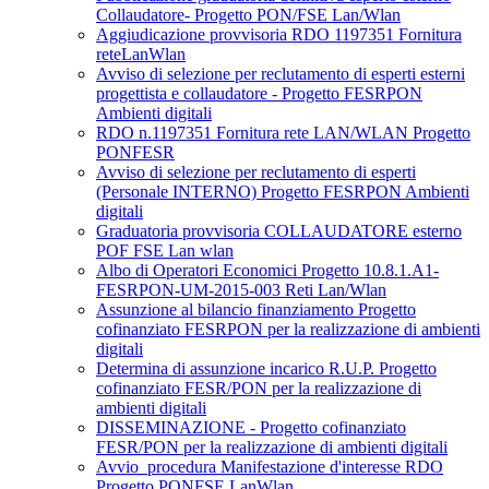
Collaudatore- Progetto PON/FSE Lan/Wlan
Aggiudicazione provvisoria RDO 1197351 Fornitura
reteLanWlan
Avviso di selezione per reclutamento di esperti esterni
progettista e collaudatore - Progetto FESRPON
Ambienti digitali
RDO n.1197351 Fornitura rete LAN/WLAN Progetto
PONFESR
Avviso di selezione per reclutamento di esperti
(Personale INTERNO) Progetto FESRPON Ambienti
digitali
Graduatoria provvisoria COLLAUDATORE esterno
POF FSE Lan wlan
Albo di Operatori Economici Progetto 10.8.1.A1-
FESRPON-UM-2015-003 Reti Lan/Wlan
Assunzione al bilancio finanziamento Progetto
cofinanziato FESRPON per la realizzazione di ambienti
digitali
Determina di assunzione incarico R.U.P. Progetto
cofinanziato FESR/PON per la realizzazione di
ambienti digitali
DISSEMINAZIONE - Progetto cofinanziato
FESR/PON per la realizzazione di ambienti digitali
Avvio_procedura Manifestazione d'interesse RDO
Progetto PONFSE LanWlan