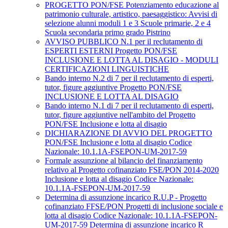
PROGETTO PON/FSE Potenziamento educazione al
patrimonio culturale, artistico, paesaggistico: Avvisi di
selezione alunni moduli 1 e 3 Scuole primarie, 2 e 4
Scuola secondaria primo grado Pistrino
AVVISO PUBBLICO N.1 per il reclutamento di
ESPERTI ESTERNI Progetto PON/FSE
INCLUSIONE E LOTTA AL DISAGIO - MODULI
CERTIFICAZIONI LINGUISTICHE
Bando interno N.2 di 7 per il reclutamento di esperti,
tutor, figure aggiuntive Progetto PON/FSE
INCLUSIONE E LOTTA AL DISAGIO
Bando interno N.1 di 7 per il reclutamento di esperti,
tutor, figure aggiuntive nell'ambito del Progetto
PON/FSE Inclusione e lotta al disagio
DICHIARAZIONE DI AVVIO DEL PROGETTO
PON/FSE Inclusione e lotta al disagio Codice
Nazionale: 10.1.1A-FSEPON-UM-2017-59
Formale assunzione al bilancio del finanziamento
relativo al Progetto cofinanziato FSE/PON 2014-2020
Inclusione e lotta al disagio Codice Nazionale:
10.1.1A-FSEPON-UM-2017-59
Determina di assunzione incarico R.U.P - Progetto
cofinanziato FFSE/PON Progetti di inclusione sociale e
lotta al disagio Codice Nazionale: 10.1.1A-FSEPON-
UM-2017-59 Determina di assunzione incarico R