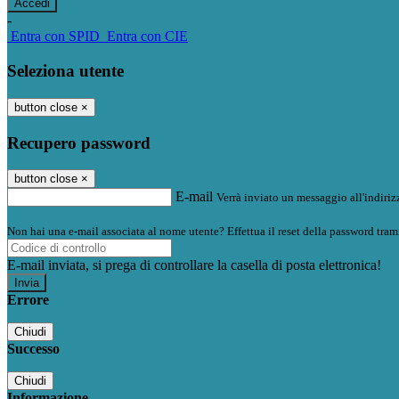
-
Entra con SPID
Entra con CIE
Seleziona utente
button close
×
Recupero password
button close
×
E-mail
Verrà inviato un messaggio all'indirizz
Non hai una e-mail associata al nome utente? Effettua il reset della password tram
E-mail inviata, si prega di controllare la casella di posta elettronica!
Errore
Chiudi
Successo
Chiudi
Informazione