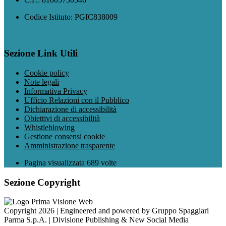
Codice Istituto: PGIC838009
Sezione Link Utili
Cookie policy
Note legali
Informativa Privacy
Ufficio Relazioni con il Pubblico
Dichiarazione di accessibilità
Obiettivi di accessibilità
Whistleblowing
Gestione consensi cookie
Amministrazione trasparente
Pagina visualizzata
689
volte
Sezione Copyright
Copyright 2026 | Engineered and powered by Gruppo Spaggiari
Parma S.p.A. | Divisione Publishing & New Social Media