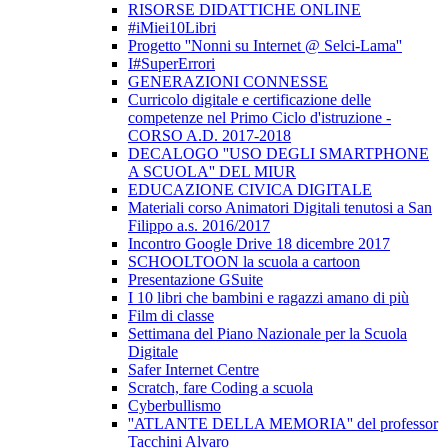
RISORSE DIDATTICHE ONLINE
#iMiei10Libri
Progetto ''Nonni su Internet @ Selci-Lama''
I#SuperErrori
GENERAZIONI CONNESSE
Curricolo digitale e certificazione delle
competenze nel Primo Ciclo d'istruzione -
CORSO A.D. 2017-2018
DECALOGO ''USO DEGLI SMARTPHONE
A SCUOLA'' DEL MIUR
EDUCAZIONE CIVICA DIGITALE
Materiali corso Animatori Digitali tenutosi a San
Filippo a.s. 2016/2017
Incontro Google Drive 18 dicembre 2017
SCHOOLTOON la scuola a cartoon
Presentazione GSuite
I 10 libri che bambini e ragazzi amano di più
Film di classe
Settimana del Piano Nazionale per la Scuola
Digitale
Safer Internet Centre
Scratch, fare Coding a scuola
Cyberbullismo
''ATLANTE DELLA MEMORIA'' del professor
Tacchini Alvaro