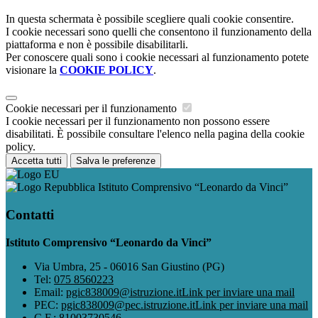
In questa schermata è possibile scegliere quali cookie consentire.
I cookie necessari sono quelli che consentono il funzionamento della
piattaforma e non è possibile disabilitarli.
Per conoscere quali sono i cookie necessari al funzionamento potete
visionare la
COOKIE POLICY
.
Cookie necessari per il funzionamento
I cookie necessari per il funzionamento non possono essere
disabilitati. È possibile consultare l'elenco nella pagina della cookie
policy.
Accetta tutti
Salva le preferenze
Istituto Comprensivo “Leonardo da Vinci”
Contatti
Istituto Comprensivo “Leonardo da Vinci”
Via Umbra, 25 - 06016 San Giustino (PG)
Tel:
075 8560223
Email:
pgic838009@istruzione.it
Link per inviare una mail
PEC:
pgic838009@pec.istruzione.it
Link per inviare una mail
C.F.: 81003730546