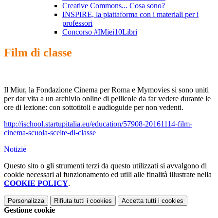
Creative Commons... Cosa sono?
INSPIRE, la piattaforma con i materiali per i
professori
Concorso #IMiei10Libri
Film di classe
Il Miur, la Fondazione Cinema per Roma e Mymovies si sono uniti
per dar vita a un archivio online di pellicole da far vedere durante le
ore di lezione: con sottotitoli e audioguide per non vedenti.
http://ischool.startupitalia.eu/education/57908-20161114-film-
cinema-scuola-scelte-di-classe
Notizie
Questo sito o gli strumenti terzi da questo utilizzati si avvalgono di
cookie necessari al funzionamento ed utili alle finalità illustrate nella
COOKIE POLICY
.
Personalizza
Rifiuta tutti
i cookies
Accetta tutti
i cookies
Gestione cookie