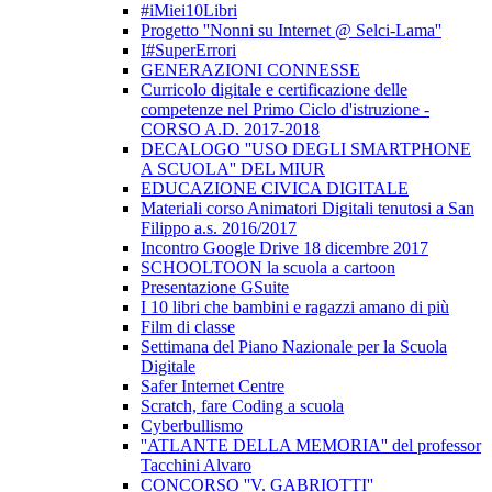
#iMiei10Libri
Progetto ''Nonni su Internet @ Selci-Lama''
I#SuperErrori
GENERAZIONI CONNESSE
Curricolo digitale e certificazione delle
competenze nel Primo Ciclo d'istruzione -
CORSO A.D. 2017-2018
DECALOGO ''USO DEGLI SMARTPHONE
A SCUOLA'' DEL MIUR
EDUCAZIONE CIVICA DIGITALE
Materiali corso Animatori Digitali tenutosi a San
Filippo a.s. 2016/2017
Incontro Google Drive 18 dicembre 2017
SCHOOLTOON la scuola a cartoon
Presentazione GSuite
I 10 libri che bambini e ragazzi amano di più
Film di classe
Settimana del Piano Nazionale per la Scuola
Digitale
Safer Internet Centre
Scratch, fare Coding a scuola
Cyberbullismo
''ATLANTE DELLA MEMORIA'' del professor
Tacchini Alvaro
CONCORSO ''V. GABRIOTTI''