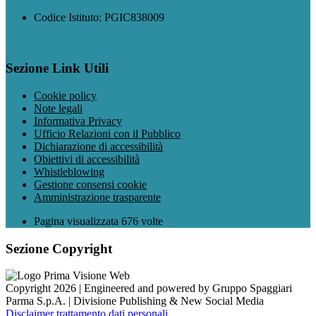
Codice Istituto: PGIC838009
Sezione Link Utili
Cookie policy
Note legali
Informativa Privacy
Ufficio Relazioni con il Pubblico
Dichiarazione di accessibilità
Obiettivi di accessibilità
Whistleblowing
Gestione consensi cookie
Amministrazione trasparente
Pagina visualizzata
676
volte
Sezione Copyright
Copyright 2026 | Engineered and powered by Gruppo Spaggiari
Parma S.p.A. | Divisione Publishing & New Social Media
Disclaimer trattamento dati personali