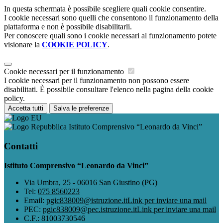
In questa schermata è possibile scegliere quali cookie consentire.
I cookie necessari sono quelli che consentono il funzionamento della
piattaforma e non è possibile disabilitarli.
Per conoscere quali sono i cookie necessari al funzionamento potete
visionare la
COOKIE POLICY
.
Cookie necessari per il funzionamento
I cookie necessari per il funzionamento non possono essere
disabilitati. È possibile consultare l'elenco nella pagina della cookie
policy.
Accetta tutti
Salva le preferenze
Istituto Comprensivo “Leonardo da Vinci”
Contatti
Istituto Comprensivo “Leonardo da Vinci”
Via Umbra, 25 - 06016 San Giustino (PG)
Tel:
075 8560223
Email:
pgic838009@istruzione.it
Link per inviare una mail
PEC:
pgic838009@pec.istruzione.it
Link per inviare una mail
C.F.: 81003730546