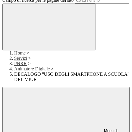
Campo di ricerca per le pagine del sito
Home
>
Servizi
>
PNRR
>
Animatore Digitale
>
DECALOGO ''USO DEGLI SMARTPHONE A SCUOLA''
DEL MIUR
Menu di