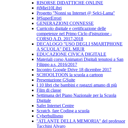
RISORSE DIDATTICHE ONLINE
#iMiei10Libri
Progetto ''Nonni su Internet @ Selci-Lama''
I#SuperErrori
GENERAZIONI CONNESSE
Curricolo digitale e certificazione delle
competenze nel Primo Ciclo d'istruzione -
CORSO A.D. 2017-2018
DECALOGO ''USO DEGLI SMARTPHONE
A SCUOLA'' DEL MIUR
EDUCAZIONE CIVICA DIGITALE
Materiali corso Animatori Digitali tenutosi a San
Filippo a.s. 2016/2017
Incontro Google Drive 18 dicembre 2017
SCHOOLTOON la scuola a cartoon
Presentazione GSuite
I 10 libri che bambini e ragazzi amano di più
Film di classe
Settimana del Piano Nazionale per la Scuola
Digitale
Safer Internet Centre
Scratch, fare Coding a scuola
Cyberbullismo
''ATLANTE DELLA MEMORIA'' del professor
Tacchini Alvaro