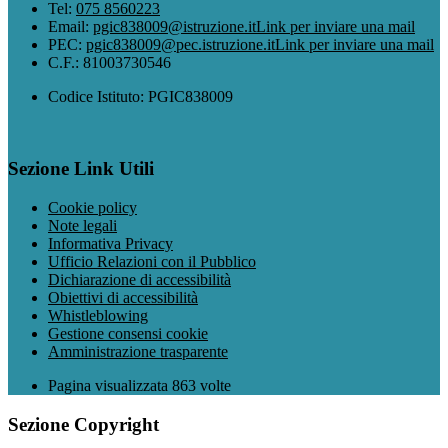
Tel:
075 8560223
Email:
pgic838009@istruzione.it
Link per inviare una mail
PEC:
pgic838009@pec.istruzione.it
Link per inviare una mail
C.F.: 81003730546
Codice Istituto: PGIC838009
Sezione Link Utili
Cookie policy
Note legali
Informativa Privacy
Ufficio Relazioni con il Pubblico
Dichiarazione di accessibilità
Obiettivi di accessibilità
Whistleblowing
Gestione consensi cookie
Amministrazione trasparente
Pagina visualizzata
863
volte
Sezione Copyright