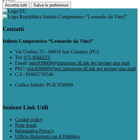
Accetta tutti
Salva le preferenze
Istituto Comprensivo “Leonardo da Vinci”
Contatti
Istituto Comprensivo “Leonardo da Vinci”
Via Umbra, 25 - 06016 San Giustino (PG)
Tel:
075 8560223
Email:
pgic838009@istruzione.it
Link per inviare una mail
PEC:
pgic838009@pec.istruzione.it
Link per inviare una mail
C.F.: 81003730546
Codice Istituto: PGIC838009
Sezione Link Utili
Cookie policy
Note legali
Informativa Privacy
Ufficio Relazioni con il Pubblico