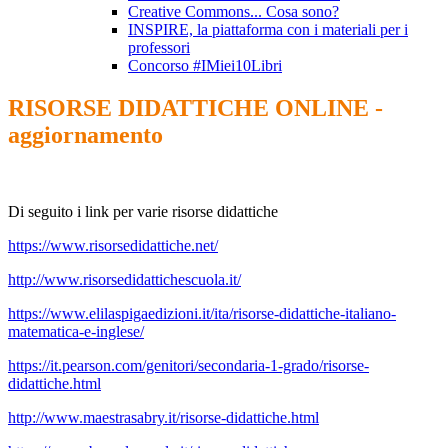
Creative Commons... Cosa sono?
INSPIRE, la piattaforma con i materiali per i
professori
Concorso #IMiei10Libri
RISORSE DIDATTICHE ONLINE -
aggiornamento
Di seguito i link per varie risorse didattiche
https://www.risorsedidattiche.net/
http://www.risorsedidattichescuola.it/
https://www.elilaspigaedizioni.it/ita/risorse-didattiche-italiano-
matematica-e-inglese/
https://it.pearson.com/genitori/secondaria-1-grado/risorse-
didattiche.html
http://www.maestrasabry.it/risorse-didattiche.html