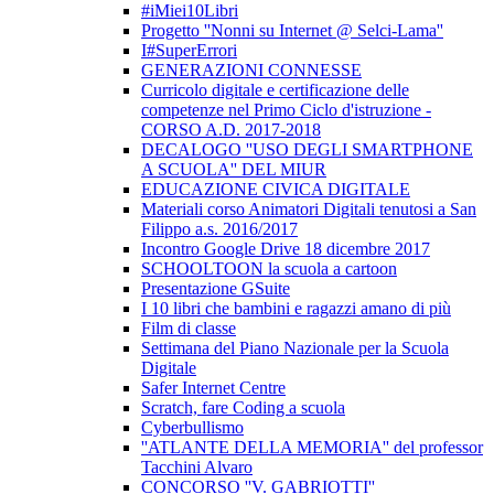
#iMiei10Libri
Progetto ''Nonni su Internet @ Selci-Lama''
I#SuperErrori
GENERAZIONI CONNESSE
Curricolo digitale e certificazione delle
competenze nel Primo Ciclo d'istruzione -
CORSO A.D. 2017-2018
DECALOGO ''USO DEGLI SMARTPHONE
A SCUOLA'' DEL MIUR
EDUCAZIONE CIVICA DIGITALE
Materiali corso Animatori Digitali tenutosi a San
Filippo a.s. 2016/2017
Incontro Google Drive 18 dicembre 2017
SCHOOLTOON la scuola a cartoon
Presentazione GSuite
I 10 libri che bambini e ragazzi amano di più
Film di classe
Settimana del Piano Nazionale per la Scuola
Digitale
Safer Internet Centre
Scratch, fare Coding a scuola
Cyberbullismo
''ATLANTE DELLA MEMORIA'' del professor
Tacchini Alvaro
CONCORSO ''V. GABRIOTTI''