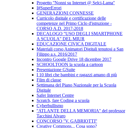
Progetto ''Nonni su Internet @ Selci-Lama''
I#SuperErrori
GENERAZIONI CONNESSE
Curricolo digitale e certificazione delle
competenze nel Primo Ciclo d'istruzione -
CORSO A.D. 2017-2018
DECALOGO ''USO DEGLI SMARTPHONE
A SCUOLA'' DEL MIUR
EDUCAZIONE CIVICA DIGITALE
Materiali corso Animatori Digitali tenutosi a San
Filippo a.s. 2016/2017
Incontro Google Drive 18 dicembre 2017
SCHOOLTOON la scuola a cartoon
Presentazione GSuite
I 10 libri che bambini e ragazzi amano di più
Film di classe
Settimana del Piano Nazionale per la Scuola
Digitale
Safer Internet Centre
Scratch, fare Coding a scuola
Cyberbullismo
''ATLANTE DELLA MEMORIA'' del professor
Tacchini Alvaro
CONCORSO ''V. GABRIOTTI''
Creative Commons... Cosa sono?