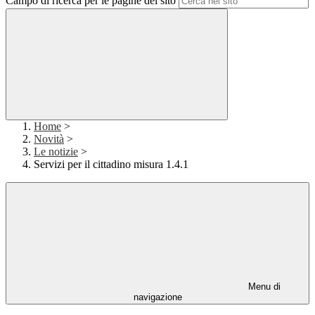
Campo di ricerca per le pagine del sito
Home
>
Novità
>
Le notizie
>
Servizi per il cittadino misura 1.4.1
Menu di
navigazione