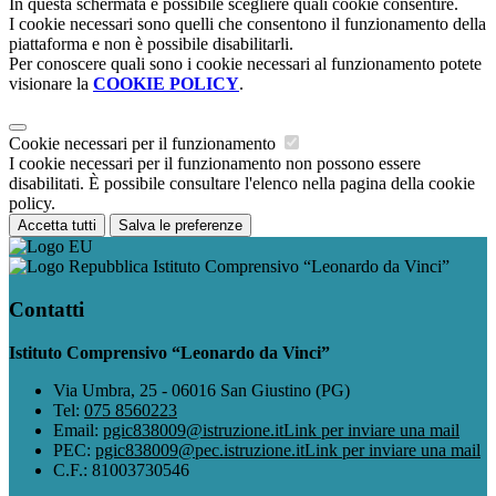
In questa schermata è possibile scegliere quali cookie consentire.
I cookie necessari sono quelli che consentono il funzionamento della
piattaforma e non è possibile disabilitarli.
Per conoscere quali sono i cookie necessari al funzionamento potete
visionare la
COOKIE POLICY
.
Cookie necessari per il funzionamento
I cookie necessari per il funzionamento non possono essere
disabilitati. È possibile consultare l'elenco nella pagina della cookie
policy.
Accetta tutti
Salva le preferenze
Istituto Comprensivo “Leonardo da Vinci”
Contatti
Istituto Comprensivo “Leonardo da Vinci”
Via Umbra, 25 - 06016 San Giustino (PG)
Tel:
075 8560223
Email:
pgic838009@istruzione.it
Link per inviare una mail
PEC:
pgic838009@pec.istruzione.it
Link per inviare una mail
C.F.: 81003730546