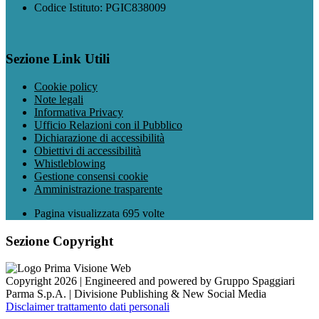
Codice Istituto: PGIC838009
Sezione Link Utili
Cookie policy
Note legali
Informativa Privacy
Ufficio Relazioni con il Pubblico
Dichiarazione di accessibilità
Obiettivi di accessibilità
Whistleblowing
Gestione consensi cookie
Amministrazione trasparente
Pagina visualizzata
695
volte
Sezione Copyright
Copyright 2026 | Engineered and powered by Gruppo Spaggiari
Parma S.p.A. | Divisione Publishing & New Social Media
Disclaimer trattamento dati personali