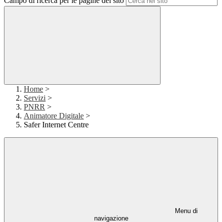
Campo di ricerca per le pagine del sito
Home
>
Servizi
>
PNRR
>
Animatore Digitale
>
Safer Internet Centre
Menu di
navigazione