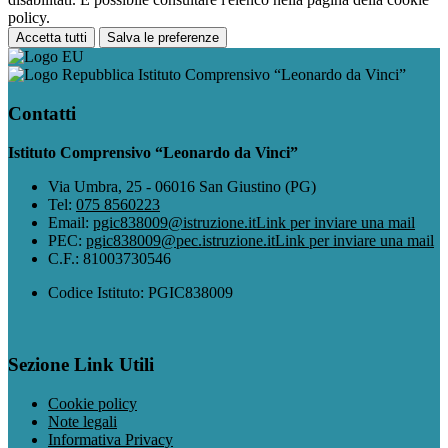
policy.
Accetta tutti
Salva le preferenze
Istituto Comprensivo “Leonardo da Vinci”
Contatti
Istituto Comprensivo “Leonardo da Vinci”
Via Umbra, 25 - 06016 San Giustino (PG)
Tel:
075 8560223
Email:
pgic838009@istruzione.it
Link per inviare una mail
PEC:
pgic838009@pec.istruzione.it
Link per inviare una mail
C.F.: 81003730546
Codice Istituto: PGIC838009
Sezione Link Utili
Cookie policy
Note legali
Informativa Privacy