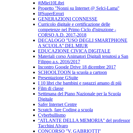
#iMiei10Libri
Progetto ''Nonni su Internet @ Selci-Lama''
I#SuperErrori
GENERAZIONI CONNESSE
Curricolo digitale e certificazione delle
competenze nel Primo Ciclo d'istruzione -
CORSO A.D. 2017-2018
DECALOGO ''USO DEGLI SMARTPHONE
A SCUOLA'' DEL MIUR
EDUCAZIONE CIVICA DIGITALE
Materiali corso Animatori Digitali tenutosi a San
Filippo a.s. 2016/2017
Incontro Google Drive 18 dicembre 2017
SCHOOLTOON la scuola a cartoon
Presentazione GSuite
I 10 libri che bambini e ragazzi amano di più
Film di classe
Settimana del Piano Nazionale per la Scuola
Digitale
Safer Internet Centre
Scratch, fare Coding a scuola
Cyberbullismo
''ATLANTE DELLA MEMORIA'' del professor
Tacchini Alvaro
CONCORSO ''V. GABRIOTTI''