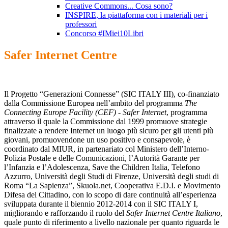
Creative Commons... Cosa sono?
INSPIRE, la piattaforma con i materiali per i
professori
Concorso #IMiei10Libri
Safer Internet Centre
Il Progetto “Generazioni Connesse” (SIC ITALY III), co-finanziato
dalla Commissione Europea nell’ambito del programma
The
Connecting Europe Facility (CEF) - Safer Internet
, programma
attraverso il quale la Commissione dal 1999 promuove strategie
finalizzate a rendere Internet un luogo più sicuro per gli utenti più
giovani, promuovendone un uso positivo e consapevole, è
coordinato dal MIUR, in partenariato col Ministero dell’Interno-
Polizia Postale e delle Comunicazioni, l’Autorità Garante per
l’Infanzia e l’Adolescenza, Save the Children Italia, Telefono
Azzurro, Università degli Studi di Firenze, Università degli studi di
Roma “La Sapienza”, Skuola.net, Cooperativa E.D.I. e Movimento
Difesa del Cittadino, con lo scopo di dare continuità all’esperienza
sviluppata durante il biennio 2012-2014 con il SIC ITALY I,
migliorando e rafforzando il ruolo del
Safer Internet Centre Italiano
,
quale punto di riferimento a livello nazionale per quanto riguarda le