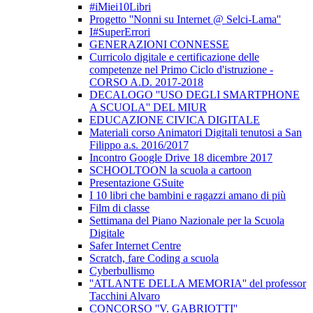
#iMiei10Libri
Progetto ''Nonni su Internet @ Selci-Lama''
I#SuperErrori
GENERAZIONI CONNESSE
Curricolo digitale e certificazione delle
competenze nel Primo Ciclo d'istruzione -
CORSO A.D. 2017-2018
DECALOGO ''USO DEGLI SMARTPHONE
A SCUOLA'' DEL MIUR
EDUCAZIONE CIVICA DIGITALE
Materiali corso Animatori Digitali tenutosi a San
Filippo a.s. 2016/2017
Incontro Google Drive 18 dicembre 2017
SCHOOLTOON la scuola a cartoon
Presentazione GSuite
I 10 libri che bambini e ragazzi amano di più
Film di classe
Settimana del Piano Nazionale per la Scuola
Digitale
Safer Internet Centre
Scratch, fare Coding a scuola
Cyberbullismo
''ATLANTE DELLA MEMORIA'' del professor
Tacchini Alvaro
CONCORSO ''V. GABRIOTTI''