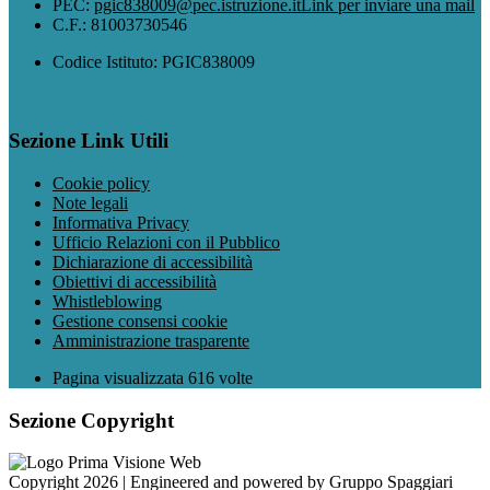
PEC:
pgic838009@pec.istruzione.it
Link per inviare una mail
C.F.: 81003730546
Codice Istituto: PGIC838009
Sezione Link Utili
Cookie policy
Note legali
Informativa Privacy
Ufficio Relazioni con il Pubblico
Dichiarazione di accessibilità
Obiettivi di accessibilità
Whistleblowing
Gestione consensi cookie
Amministrazione trasparente
Pagina visualizzata
616
volte
Sezione Copyright
Copyright 2026 | Engineered and powered by Gruppo Spaggiari