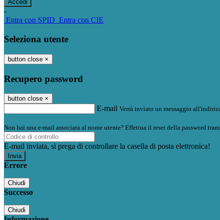
-
Entra con SPID
Entra con CIE
Seleziona utente
button close
×
Recupero password
button close
×
E-mail
Verrà inviato un messaggio all'indirizz
Non hai una e-mail associata al nome utente? Effettua il reset della password tram
E-mail inviata, si prega di controllare la casella di posta elettronica!
Errore
Chiudi
Successo
Chiudi
Informazione