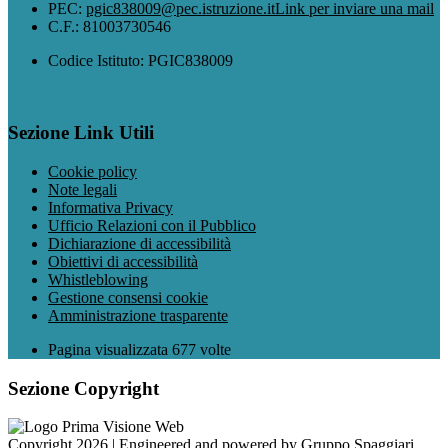
PEC:
pgic838009@pec.istruzione.it
Link per inviare una mail
C.F.: 81003730546
Codice Istituto: PGIC838009
Sezione Link Utili
Cookie policy
Note legali
Informativa Privacy
Ufficio Relazioni con il Pubblico
Dichiarazione di accessibilità
Obiettivi di accessibilità
Whistleblowing
Gestione consensi cookie
Amministrazione trasparente
Pagina visualizzata
677
volte
Sezione Copyright
Copyright 2026 | Engineered and powered by Gruppo Spaggiari