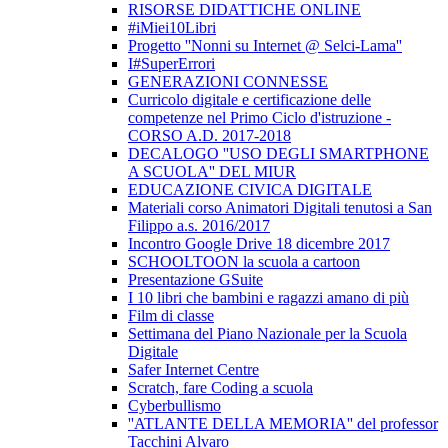
RISORSE DIDATTICHE ONLINE
#iMiei10Libri
Progetto ''Nonni su Internet @ Selci-Lama''
I#SuperErrori
GENERAZIONI CONNESSE
Curricolo digitale e certificazione delle
competenze nel Primo Ciclo d'istruzione -
CORSO A.D. 2017-2018
DECALOGO ''USO DEGLI SMARTPHONE
A SCUOLA'' DEL MIUR
EDUCAZIONE CIVICA DIGITALE
Materiali corso Animatori Digitali tenutosi a San
Filippo a.s. 2016/2017
Incontro Google Drive 18 dicembre 2017
SCHOOLTOON la scuola a cartoon
Presentazione GSuite
I 10 libri che bambini e ragazzi amano di più
Film di classe
Settimana del Piano Nazionale per la Scuola
Digitale
Safer Internet Centre
Scratch, fare Coding a scuola
Cyberbullismo
''ATLANTE DELLA MEMORIA'' del professor
Tacchini Alvaro