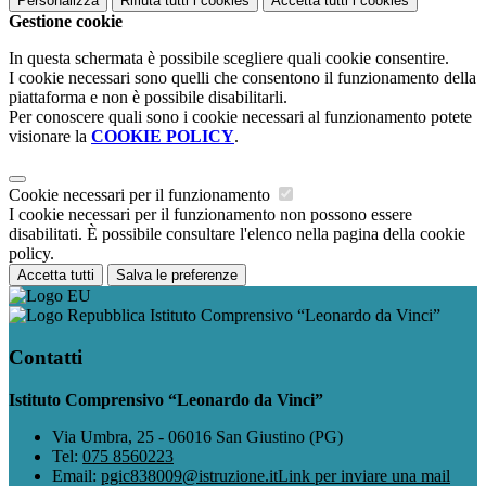
Personalizza
Rifiuta tutti
i cookies
Accetta tutti
i cookies
Gestione cookie
In questa schermata è possibile scegliere quali cookie consentire.
I cookie necessari sono quelli che consentono il funzionamento della
piattaforma e non è possibile disabilitarli.
Per conoscere quali sono i cookie necessari al funzionamento potete
visionare la
COOKIE POLICY
.
Cookie necessari per il funzionamento
I cookie necessari per il funzionamento non possono essere
disabilitati. È possibile consultare l'elenco nella pagina della cookie
policy.
Accetta tutti
Salva le preferenze
Istituto Comprensivo “Leonardo da Vinci”
Contatti
Istituto Comprensivo “Leonardo da Vinci”
Via Umbra, 25 - 06016 San Giustino (PG)
Tel:
075 8560223
Email:
pgic838009@istruzione.it
Link per inviare una mail