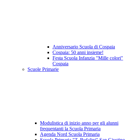
Anniversario Scuola di Cospaia
Cospaia: 50 anni insieme!
Festa Scuola Infanzia "Mille colori"
Cospaia
Scuole Primarie
Modulistica di inizio anno per gli alunni
frequentanti la Scuola Primaria
Agenda Nord Scuola Primaria
Scuola Primaria "T. Bufalini" San Giustino