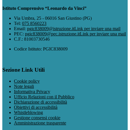
Istituto Comprensivo “Leonardo da Vinci”
Via Umbra, 25 - 06016 San Giustino (PG)
Tel:
075 8560223
Email:
pgic838009@istruzione.it
Link per inviare una mail
PEC:
pgic838009@pec.istruzione.it
Link per inviare una mail
C.F.: 81003730546
Codice Istituto: PGIC838009
Sezione Link Utili
Cookie policy
Note legali
Informativa Privacy
Ufficio Relazioni con il Pubblico
Dichiarazione di accessibilità
Obiettivi di accessibilità
Whistleblowing
Gestione consensi cookie
Amministrazione trasparente