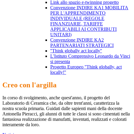
Link allo spazio e-twinning progetto
Convenzione INDIRE KA1 MOBILITA
PER L'APPRENDIMENTO
INDIVIDUALE (REGOLE
FINANZIARIE, TARIFFE
APPLICABILI AI CONTRIBUTI
UNITARI)
Convenzione INDIRE KA2
PARTENARIATI STRATEGICI
''Think globally act locally''
L'Istituto Comprensivo Leonardo da Vinci
si presenta
Progetto Europeo ''Think globally, act
locally!''
Creo con l'argilla
In corso di svolgimento, anche quest'anno, il progetto del
Laboratorio di Ceramica che, da oltre trent'anni, caratterizza la
nostra scuola primaria. Guidati dalle sapienti mani della docente
Antonella Pieracci, gli alunni di tutte le classi si sono cimentati nella
fantasiosa realizzazione di manufatti, inventati, realizzati e colorati
interamente da loro.