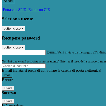
-
Entra con SPID
Entra con CIE
Seleziona utente
button close
×
Recupero password
button close
×
E-mail
Verrà inviato un messaggio all'indirizz
Non hai una e-mail associata al nome utente? Effettua il reset della password tram
E-mail inviata, si prega di controllare la casella di posta elettronica!
Errore
Chiudi
Successo
Chiudi
Informazione