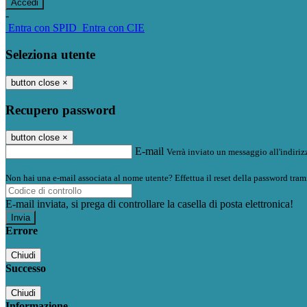
-
Entra con SPID
Entra con CIE
Seleziona utente
button close
×
Recupero password
button close
×
E-mail
Verrà inviato un messaggio all'indirizz
Non hai una e-mail associata al nome utente? Effettua il reset della password tram
E-mail inviata, si prega di controllare la casella di posta elettronica!
Errore
Chiudi
Successo
Chiudi
Informazione