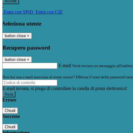
-
Entra con SPID
Entra con CIE
Seleziona utente
button close
×
Recupero password
button close
×
E-mail
Verrà inviato un messaggio all'indirizz
Non hai una e-mail associata al nome utente? Effettua il reset della password tram
E-mail inviata, si prega di controllare la casella di posta elettronica!
Errore
Chiudi
Successo
Chiudi
Informazione