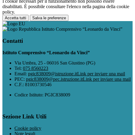
I cookie necessari per il funzionamento non possono essere
disabilitati. È possibile consultare l'elenco nella pagina della cookie
policy.
Accetta tutti
Salva le preferenze
Istituto Comprensivo “Leonardo da Vinci”
Contatti
Istituto Comprensivo “Leonardo da Vinci”
Via Umbra, 25 - 06016 San Giustino (PG)
Tel:
075 8560223
Email:
pgic838009@istruzione.it
Link per inviare una mail
PEC:
pgic838009@pec.istruzione.it
Link per inviare una mail
C.F.: 81003730546
Codice Istituto: PGIC838009
Sezione Link Utili
Cookie policy
Note legali