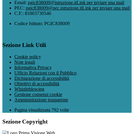
Email:
pgic838009@istruzione.it
Link per inviare una mail
PEC:
pgic838009@pec.istruzione.it
Link per inviare una mail
C.F.: 81003730546
Codice Istituto: PGIC838009
Sezione Link Utili
Cookie policy
Note legali
Informativa Privacy
Ufficio Relazioni con il Pubblico
Dichiarazione di accessibilità
Obiettivi di accessibilità
Whistleblowing
Gestione consensi cookie
Amministrazione trasparente
Pagina visualizzata
792
volte
Sezione Copyright