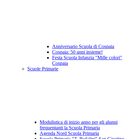
Anniversario Scuola di Cospaia
Cospaia: 50 anni insieme!
Festa Scuola Infanzia "Mille colori"
Cospaia
Scuole Primarie
Modulistica di inizio anno per gli alunni
frequentanti la Scuola Primaria
Agenda Nord Scuola Primaria
Scuola Primaria "T. Bufalini" San Giustino