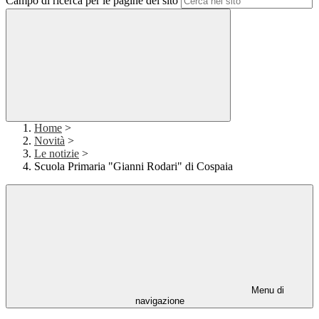
Campo di ricerca per le pagine del sito
Home
>
Novità
>
Le notizie
>
Scuola Primaria "Gianni Rodari" di Cospaia
Menu di
navigazione