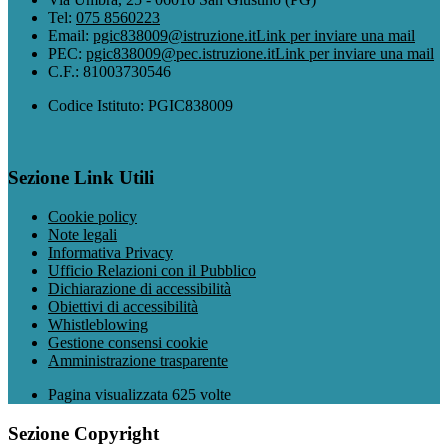
Tel:
075 8560223
Email:
pgic838009@istruzione.it
Link per inviare una mail
PEC:
pgic838009@pec.istruzione.it
Link per inviare una mail
C.F.: 81003730546
Codice Istituto: PGIC838009
Sezione Link Utili
Cookie policy
Note legali
Informativa Privacy
Ufficio Relazioni con il Pubblico
Dichiarazione di accessibilità
Obiettivi di accessibilità
Whistleblowing
Gestione consensi cookie
Amministrazione trasparente
Pagina visualizzata
625
volte
Sezione Copyright