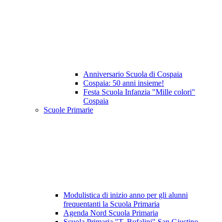
Anniversario Scuola di Cospaia
Cospaia: 50 anni insieme!
Festa Scuola Infanzia "Mille colori"
Cospaia
Scuole Primarie
Modulistica di inizio anno per gli alunni
frequentanti la Scuola Primaria
Agenda Nord Scuola Primaria
Scuola Primaria "T. Bufalini" San Giustino