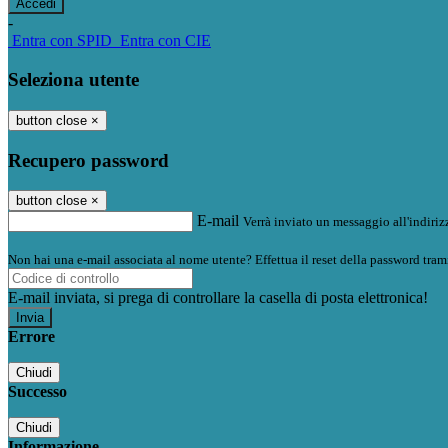
-
Entra con SPID
Entra con CIE
Seleziona utente
button close
×
Recupero password
button close
×
E-mail
Verrà inviato un messaggio all'indirizz
Non hai una e-mail associata al nome utente? Effettua il reset della password tram
E-mail inviata, si prega di controllare la casella di posta elettronica!
Errore
Chiudi
Successo
Chiudi
Informazione