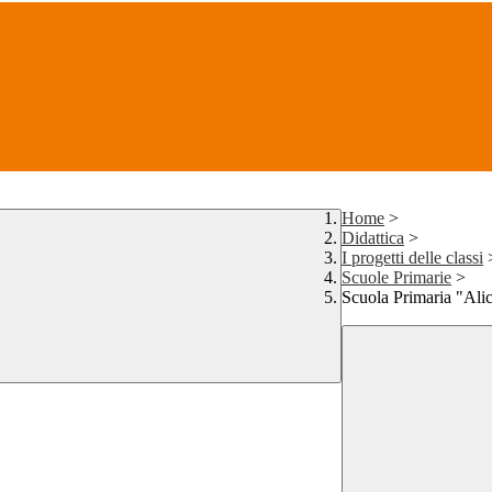
Home
>
Didattica
>
I progetti delle classi
Scuole Primarie
>
Scuola Primaria "Alic