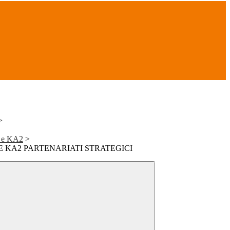
>
 e KA2
>
IRE KA2 PARTENARIATI STRATEGICI