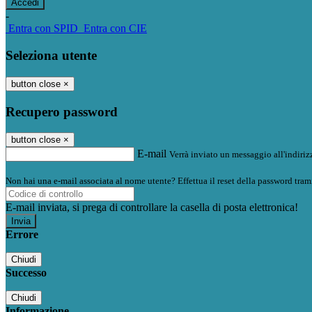
-
Entra con SPID
Entra con CIE
Seleziona utente
button close
×
Recupero password
button close
×
E-mail
Verrà inviato un messaggio all'indirizz
Non hai una e-mail associata al nome utente? Effettua il reset della password tram
E-mail inviata, si prega di controllare la casella di posta elettronica!
Errore
Chiudi
Successo
Chiudi
Informazione