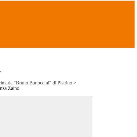
>
ria "Bruno Bartoccini" di Pistrino
>
enza Zaino