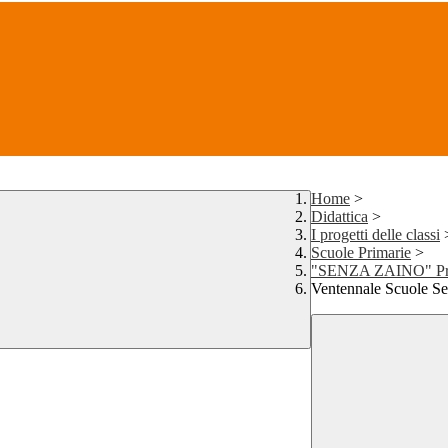
Home
>
Didattica
>
I progetti delle classi
Scuole Primarie
>
"SENZA ZAINO" Prima
Ventennale Scuole S