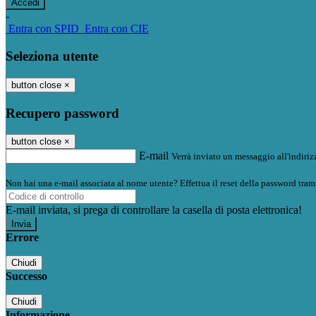
-
Entra con SPID
Entra con CIE
Seleziona utente
button close
×
Recupero password
button close
×
E-mail
Verrà inviato un messaggio all'indirizz
Non hai una e-mail associata al nome utente? Effettua il reset della password tram
E-mail inviata, si prega di controllare la casella di posta elettronica!
Errore
Chiudi
Successo
Chiudi
Informazione