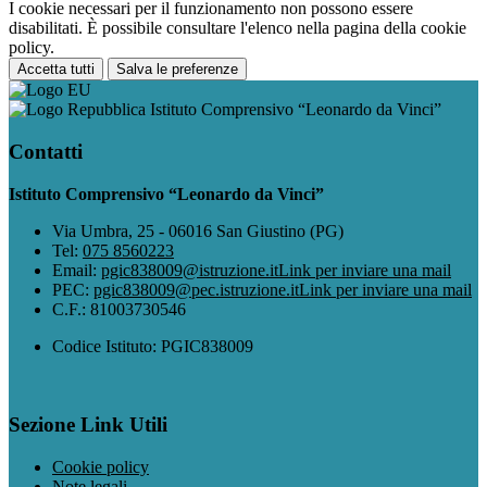
I cookie necessari per il funzionamento non possono essere
disabilitati. È possibile consultare l'elenco nella pagina della cookie
policy.
Accetta tutti
Salva le preferenze
Istituto Comprensivo “Leonardo da Vinci”
Contatti
Istituto Comprensivo “Leonardo da Vinci”
Via Umbra, 25 - 06016 San Giustino (PG)
Tel:
075 8560223
Email:
pgic838009@istruzione.it
Link per inviare una mail
PEC:
pgic838009@pec.istruzione.it
Link per inviare una mail
C.F.: 81003730546
Codice Istituto: PGIC838009
Sezione Link Utili
Cookie policy
Note legali