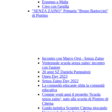
Erasmus a Malta
Creo con l'argilla
"SENZA ZAINO" Primaria "Bruno Bartoccini"
di Pistrino
Incontro con Marco Orsi - Senza Zaino
Ventennale scuola senza zaino: incontro
con l'autore
20 anni SZ Daniela Pampaloni
Open Day 2023
Senza Zaino Day 2022
La comunità educante sfida la comunità
educativa
Compie venti anni il progetto 'Scuola
senza zaino', nato alla scuola di Pistrino di
Citerna
Guida turistica Scoprire Citerna giocando