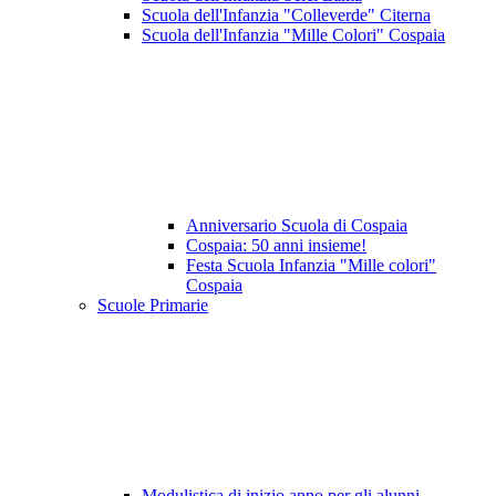
Scuola dell'Infanzia "Colleverde" Citerna
Scuola dell'Infanzia "Mille Colori" Cospaia
Anniversario Scuola di Cospaia
Cospaia: 50 anni insieme!
Festa Scuola Infanzia "Mille colori"
Cospaia
Scuole Primarie
Modulistica di inizio anno per gli alunni