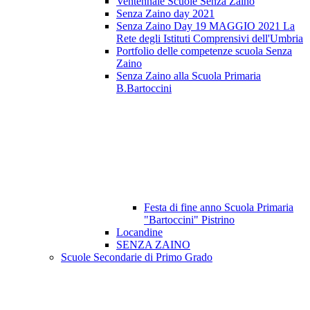
Ventennale Scuole Senza Zaino
Senza Zaino day 2021
Senza Zaino Day 19 MAGGIO 2021 La
Rete degli Istituti Comprensivi dell'Umbria
Portfolio delle competenze scuola Senza
Zaino
Senza Zaino alla Scuola Primaria
B.Bartoccini
Festa di fine anno Scuola Primaria
"Bartoccini" Pistrino
Locandine
SENZA ZAINO
Scuole Secondarie di Primo Grado