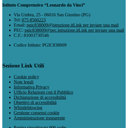
Istituto Comprensivo “Leonardo da Vinci”
Via Umbra, 25 - 06016 San Giustino (PG)
Tel:
075 8560223
Email:
pgic838009@istruzione.it
Link per inviare una mail
PEC:
pgic838009@pec.istruzione.it
Link per inviare una mail
C.F.: 81003730546
Codice Istituto: PGIC838009
Sezione Link Utili
Cookie policy
Note legali
Informativa Privacy
Ufficio Relazioni con il Pubblico
Dichiarazione di accessibilità
Obiettivi di accessibilità
Whistleblowing
Gestione consensi cookie
Amministrazione trasparente
Pagina visualizzata
906
volte