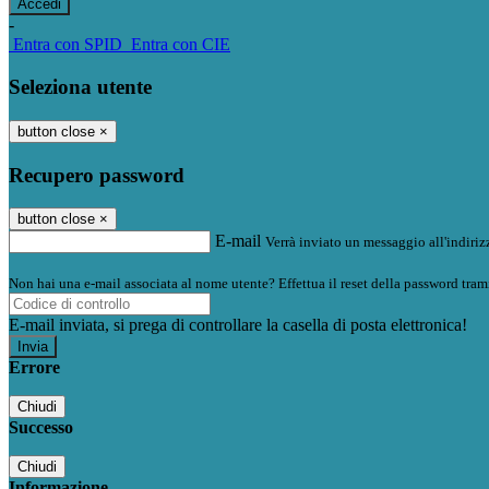
-
Entra con SPID
Entra con CIE
Seleziona utente
button close
×
Recupero password
button close
×
E-mail
Verrà inviato un messaggio all'indirizz
Non hai una e-mail associata al nome utente? Effettua il reset della password tram
E-mail inviata, si prega di controllare la casella di posta elettronica!
Errore
Chiudi
Successo
Chiudi
Informazione