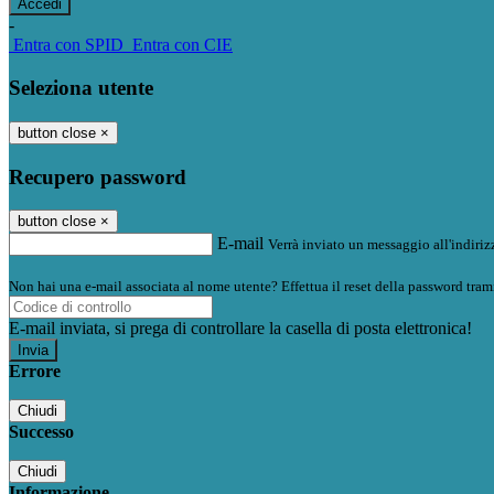
-
Entra con SPID
Entra con CIE
Seleziona utente
button close
×
Recupero password
button close
×
E-mail
Verrà inviato un messaggio all'indirizz
Non hai una e-mail associata al nome utente? Effettua il reset della password tram
E-mail inviata, si prega di controllare la casella di posta elettronica!
Errore
Chiudi
Successo
Chiudi
Informazione