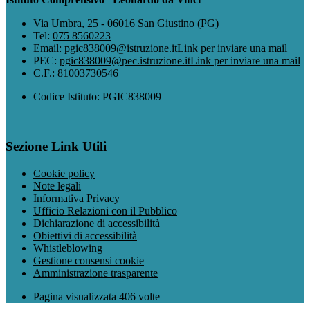
Via Umbra, 25 - 06016 San Giustino (PG)
Tel:
075 8560223
Email:
pgic838009@istruzione.it
Link per inviare una mail
PEC:
pgic838009@pec.istruzione.it
Link per inviare una mail
C.F.: 81003730546
Codice Istituto: PGIC838009
Sezione Link Utili
Cookie policy
Note legali
Informativa Privacy
Ufficio Relazioni con il Pubblico
Dichiarazione di accessibilità
Obiettivi di accessibilità
Whistleblowing
Gestione consensi cookie
Amministrazione trasparente
Pagina visualizzata
406
volte