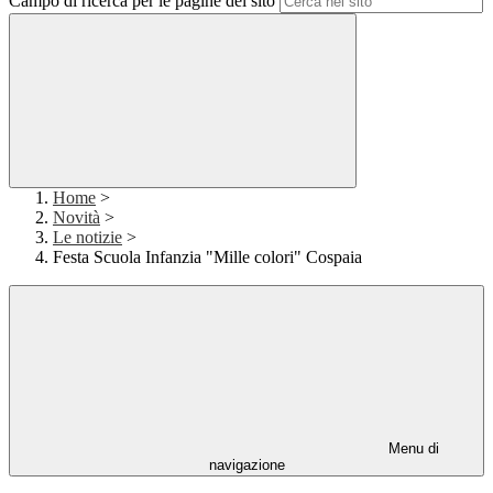
Campo di ricerca per le pagine del sito
Home
>
Novità
>
Le notizie
>
Festa Scuola Infanzia "Mille colori" Cospaia
Menu di
navigazione