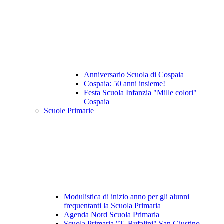
Anniversario Scuola di Cospaia
Cospaia: 50 anni insieme!
Festa Scuola Infanzia "Mille colori"
Cospaia
Scuole Primarie
Modulistica di inizio anno per gli alunni
frequentanti la Scuola Primaria
Agenda Nord Scuola Primaria
Scuola Primaria "T. Bufalini" San Giustino